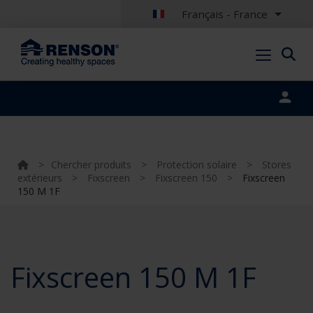
Français - France
Portal login
>
Chercher produits
>
Protection solaire
>
Stores
extérieurs
>
Fixscreen
>
Fixscreen 150
>
Fixscreen
150 M 1F
Fixscreen 150 M 1F