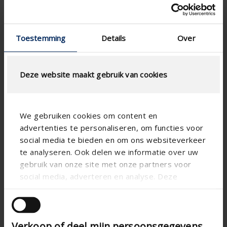
Déclaration de performance
Cahier des charges
Toestemming
Details
Over
Dessins techniques
Certificat de garantie
BIM
Deze website maakt gebruik van cookies
Notice de montage
Guide des Couleurs 2026
We gebruiken cookies om content en
advertenties te personaliseren, om functies voor
social media te bieden en om ons websiteverkeer
te analyseren. Ook delen we informatie over uw
gebruik van onze site met onze partners voor
social media, adverteren en analyse. Deze
partners kunnen deze gegevens combineren met
andere informatie die u aan ze heeft verstrekt of
die ze hebben verzameld op basis van uw gebruik
Verkoop of deel mijn persoonsgegevens
van hun services.