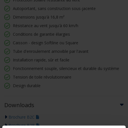
Autoportant, sans construction sous-jacente
Dimensions jusqu'à 16,8 m²
Résistance au vent jusqu'à 60 km/h
Conditions de garantie élargies
Caisson - design Softline ou Square
Tube d'enroulement amovible par l'avant
Installation rapide, sûr et facile
Fonctionnement souple, silencieux et durable du système
Tension de toile révolutionnaire
Design durable
Downloads
Brochure B2C
Brochure B2B