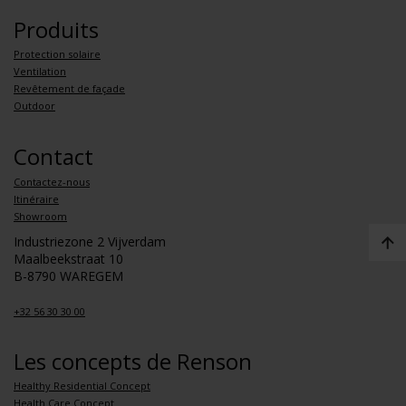
Produits
Protection solaire
Ventilation
Revêtement de façade
Outdoor
Contact
Contactez-nous
Itinéraire
Showroom
Industriezone 2 Vijverdam
Maalbeekstraat 10
B-8790 WAREGEM
+32 56 30 30 00
Les concepts de Renson
Healthy Residential Concept
Health Care Concept