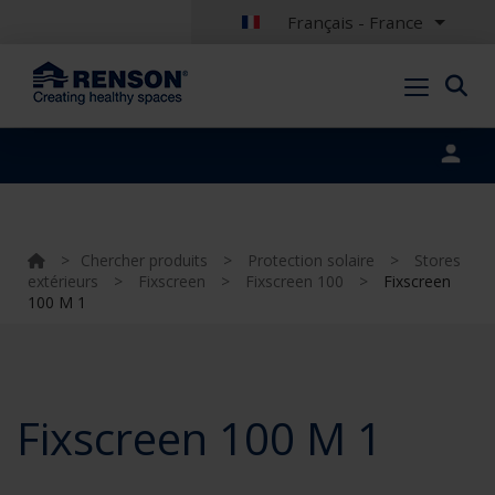
Français - France
Portal login
>
Chercher produits
>
Protection solaire
>
Stores
extérieurs
>
Fixscreen
>
Fixscreen 100
>
Fixscreen
100 M 1
Fixscreen 100 M 1