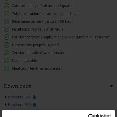
Caisson - design Softline ou Square
Tube d'enroulement amovible par l'avant
Résistance au vent jusqu'à 130 km/h
Installation rapide, sûr et facile
Fonctionnement souple, silencieux et durable du système
Dimensions jusqu'à 10,8 m²
Tension de toile révolutionnaire
Design durable
Idéal pour fenêtres existantes
Downloads
Brochure B2C
Brochure B2B
Déclaration de performance