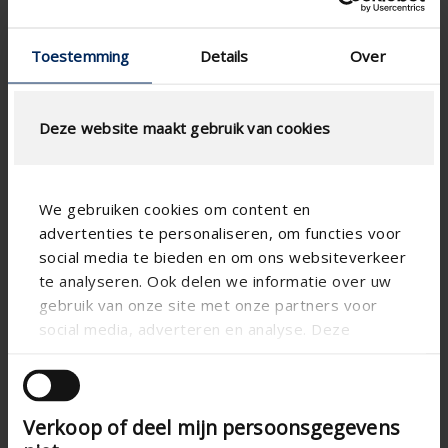
Cahier des charges
Dessins techniques
Toestemming
Details
Over
Certificat de garantie
BIM
Notice de montage
Deze website maakt gebruik van cookies
Guide des Couleurs 2026
We gebruiken cookies om content en
advertenties te personaliseren, om functies voor
social media te bieden en om ons websiteverkeer
te analyseren. Ook delen we informatie over uw
gebruik van onze site met onze partners voor
social media, adverteren en analyse. Deze
partners kunnen deze gegevens combineren met
andere informatie die u aan ze heeft verstrekt of
die ze hebben verzameld op basis van uw gebruik
Verkoop of deel mijn persoonsgegevens
van hun services.