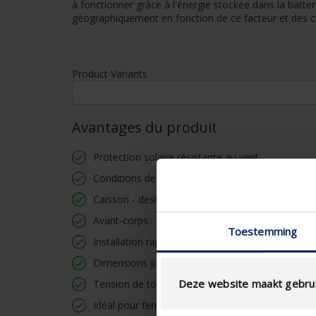
à fonctionner grâce à l'énergie stockée dans la batt
géographiquement en fonction de ce facteur et des c
Product Variants
Avantages du produit
Protection solaire résistante au vent
Conditions de garantie élargies
Caisson - design Square
Avant-corps : devant le châssis à l'extérieur
Toestemming
Installation rapide, sûr et facile
Dimensions jusqu'à 10,8 m²
Deze website maakt gebrui
Tension de toile révolutionnaire
Idéal pour fenêtres existantes