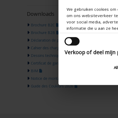
We gebruiken cookies om c
Downloads
om ons websiteverkeer te 
voor social media, adver
Brochure B2C
informatie die u aan ze he
Brochure B2B
Déclaration de performance
Cahier des charges
Verkoop of deel mijn
Dessins techniques
Certificat de garantie
Al
BIM
Notice de montage
Guide des Couleurs 2026