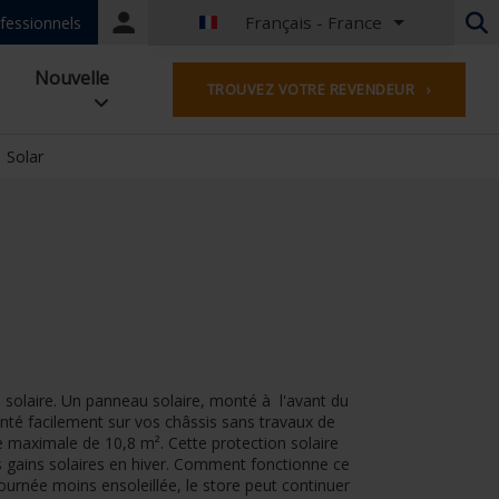
Français - France
Portal
fessionnels
login
Néerlandais - Belgique
Nouvelle
TROUVEZ VOTRE REVENDEUR ›
Français - Belgique
Néerlandais - Pays-Bas
Allemand - Allemagne
 Solar
Français - France
Worldwide
Anglais - Grande-Bretagne
Français - Luxembourg
Allemand - Autriche
Allemand - Suisse
Français - Suisse
Tchèque - République Tchèque
 solaire. Un panneau solaire, monté à l'avant du
Hongrois - Hongrie
té facilement sur vos châssis sans travaux de
Italien - Italie
ce maximale de 10,8 m². Cette protection solaire
Polonais - Pologne
 gains solaires en hiver. Comment fonctionne ce
ournée moins ensoleillée, le store peut continuer
Espagnol - l'Espagne