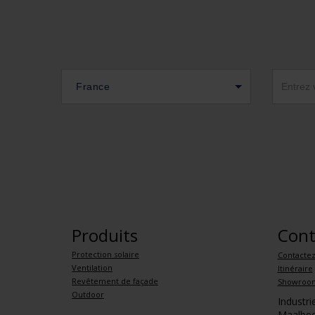
France
Produits
Cont
Protection solaire
Contacte
Ventilation
Itinéraire
Revêtement de façade
Showroo
Outdoor
Industr
Maalbee