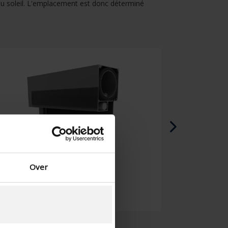
 au soleil. L'emplacement est donc déterminé
Danois - Danemark
Norwegian - Norway
Suédois - Suède
Anglias - Irlande
Anglais - Canada
Moyen Orient
Russe - La russie
Chinois - Chine
Over