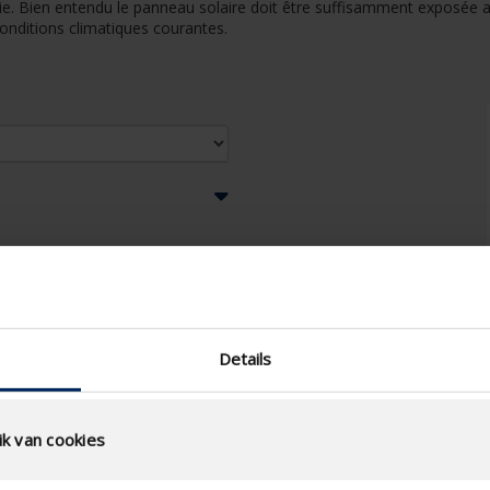
erie. Bien entendu le panneau solaire doit être suffisamment exposée
onditions climatiques courantes.
Details
k van cookies