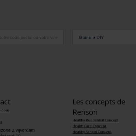
Gamme DIY
act
Les concepts de
Renson
z-nous
Healthy Residential Concept
m
Health Care Concept
iezone 2 Vijverdam
Healthy School Concept
kstraat 10