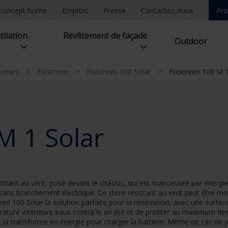
concept home
Emplois
Presse
Contactez-nous
Pro
tilation
Revêtement de façade
Outdoor
rieurs
>
Fixscreen
>
Fixscreen 100 Solar
>
Fixscreen 100 M 1
M 1 Solar
istant au vent, posé devant le châssis, qui est manoeuvré par énergie
s branchement électrique. Ce store résistant au vent peut être mon
reen 100 Solar la solution parfaite pour la rénovation, avec une surfa
ture intérieure sous contrà´le en été et de profiter au maximum des
et la transforme en énergie pour charger la batterie. Mème en cas de j