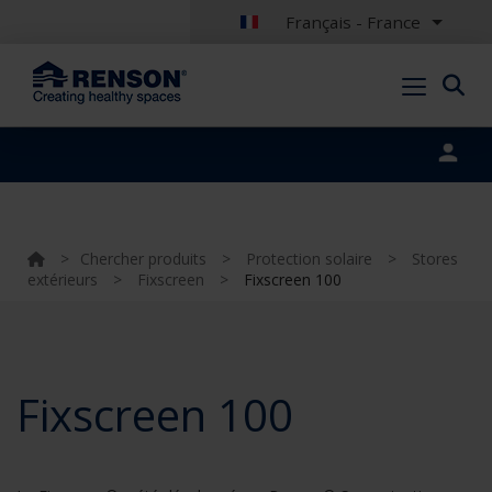
Français - France
Portal login
>
Chercher produits
>
Protection solaire
>
Stores
extérieurs
>
Fixscreen
>
Fixscreen 100
Fixscreen 100