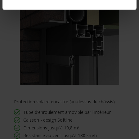
Protection solaire encastré (au-dessus du châssis)
Tube d'enroulement amovible par l'intérieur
Caisson - design Softline
Dimensions jusqu'à 10,8 m²
Résistance au vent jusqu'à 130 km/h