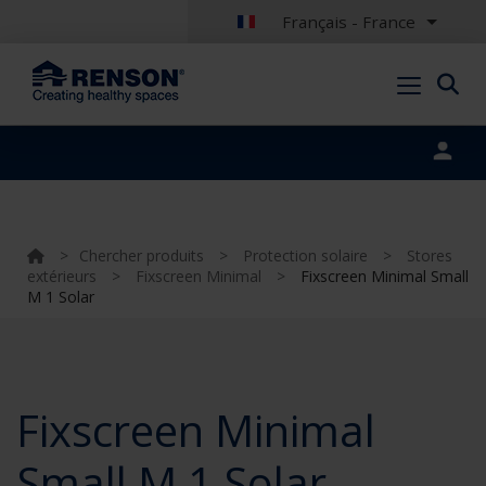
Français - France
Portal login
>
Chercher produits
>
Protection solaire
>
Stores
extérieurs
>
Fixscreen Minimal
>
Fixscreen Minimal Small
M 1 Solar
Fixscreen Minimal
Small M 1 Solar