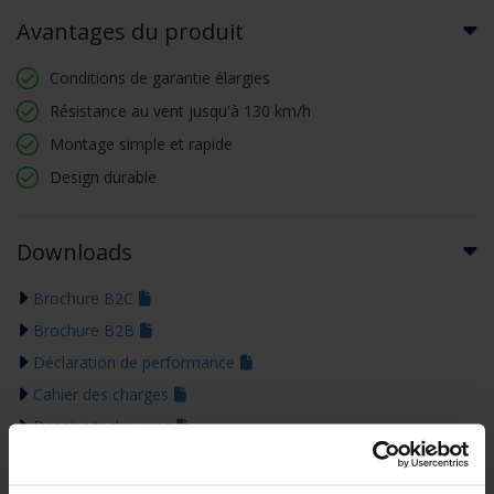
Avantages du produit
Conditions de garantie élargies
Résistance au vent jusqu'à 130 km/h
Montage simple et rapide
Design durable
Downloads
Brochure B2C
Brochure B2B
Déclaration de performance
Cahier des charges
Dessins techniques
Fiche technique
Certificat de garantie