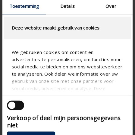
Toestemming
Details
Over
Notice de montage
FAQ
Guide des Couleurs 2026
Deze website maakt gebruik van cookies
We gebruiken cookies om content en
advertenties te personaliseren, om functies voor
social media te bieden en om ons websiteverkeer
te analyseren. Ook delen we informatie over uw
gebruik van onze site met onze partners voor
social media, adverteren en analyse. Deze
partners kunnen deze gegevens combineren met
andere informatie die u aan ze heeft verstrekt of
die ze hebben verzameld op basis van uw gebruik
Verkoop of deel mijn persoonsgegevens
van hun services.
niet