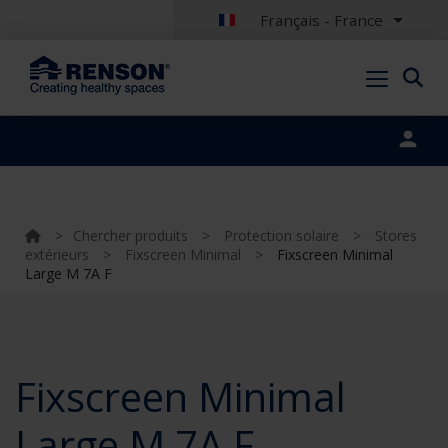
Français - France
Portal login
>
Chercher produits
>
Protection solaire
>
Stores
extérieurs
>
Fixscreen Minimal
>
Fixscreen Minimal
Large M 7A F
Fixscreen Minimal
Large M 7A F