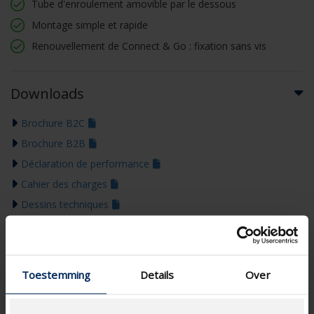
Tube d'enroulement amovible par le dessous
Montage simple et rapide
Renouvellement de Connect & Go : fixation sans vis
Downloads
Brochure B2C
Brochure B2B
Déclaration de performance
Cahier des charges
Dessins techniques
Certificat de garantie
Notice de montage
Guide des Couleurs 2026
Toestemming
Details
Over