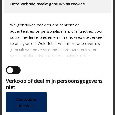
Deze website maakt gebruik van cookies
We gebruiken cookies om content en
advertenties te personaliseren, om functies voor
social media te bieden en om ons websiteverkeer
te analyseren. Ook delen we informatie over uw
gebruik van onze site met onze partners voor
social media, adverteren en analyse. Deze
partners kunnen deze gegevens combineren met
andere informatie die u aan ze heeft verstrekt of
die ze hebben verzameld op basis van uw gebruik
Verkoop of deel mijn persoonsgegevens
van hun services.
niet
Alle cookies
toestaan