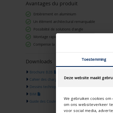
Avantages du produit
Entièrement en aluminium
Un élément architectural remarquable
Possibilité de solutions d'angle
Montage rapide par système de clips
Compense la dilatation suite aux différences de
Toestemming
Downloads
Brochure B2B
Deze website maakt gebrui
Cahier des charges
Dessins techniques
BIM
We gebruiken cookies om c
Guide des Couleurs 2026
om ons websiteverkeer te 
voor social media, adver