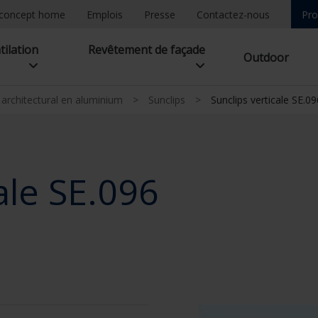
concept home
Emplois
Presse
Contactez-nous
Pro
tilation
Revêtement de façade
Outdoor
l architectural en aluminium
>
Sunclips
>
Sunclips verticale SE.09
ale SE.096