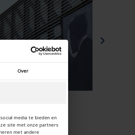
Espagnol - l'Espagne
Danois - Danemark
Norwegian - Norway
Suédois - Suède
Anglias - Irlande
Anglais - Canada
Moyen Orient
Russe - La russie
Chinois - Chine
Over
social media te bieden en
nze site met onze partners
ineren met andere