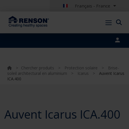
Français - France
Portal login
>
Chercher produits
>
Protection solaire
>
Brise-
soleil architectural en aluminium
>
Icarus
>
Auvent Icarus
ICA.400
Auvent Icarus ICA.400