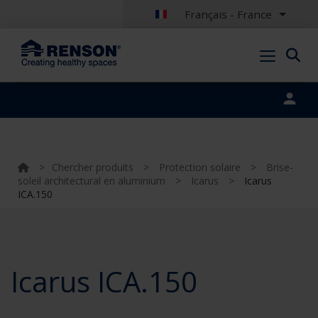
Français - France
Portal login
>
Chercher produits
>
Protection solaire
>
Brise-
soleil architectural en aluminium
>
Icarus
>
Icarus
ICA.150
Icarus ICA.150