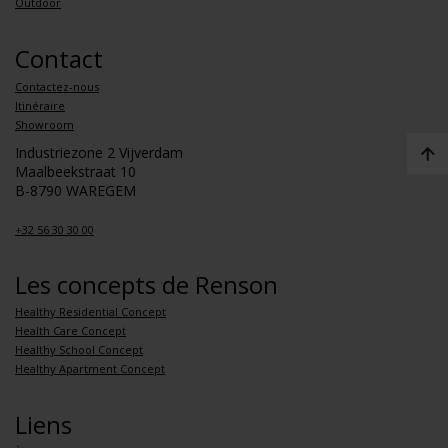
Outdoor
Contact
Contactez-nous
Itinéraire
Showroom
Industriezone 2 Vijverdam
Maalbeekstraat 10
B-8790 WAREGEM
+32 56 30 30 00
Les concepts de Renson
Healthy Residential Concept
Health Care Concept
Healthy School Concept
Healthy Apartment Concept
Liens