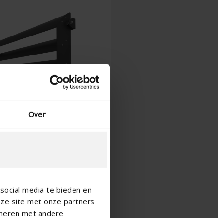
Espagnol - l'Espagne
Danois - Danemark
Norwegian - Norway
Suédois - Suède
Anglias - Irlande
Anglais - Canada
Moyen Orient
Russe - La russie
Chinois - Chine
Over
social media te bieden en
nze site met onze partners
ineren met andere