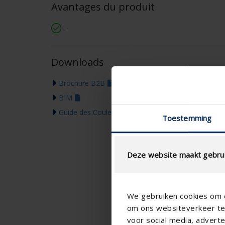
Avantages du produit
-
Downloads
Brochure B2B
BIM
Guide des Couleurs 2026
Toestemming
Deze website maakt gebrui
We gebruiken cookies om c
om ons websiteverkeer te 
voor social media, adver