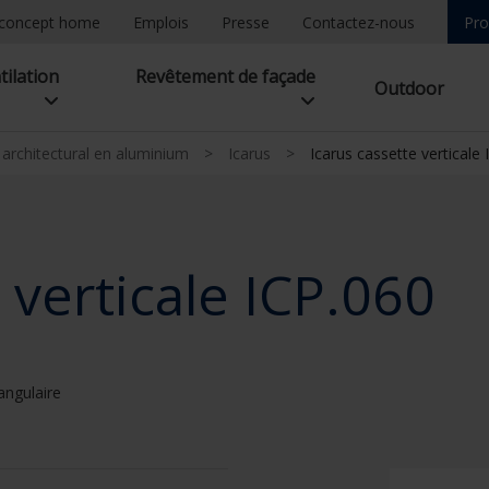
concept home
Emplois
Presse
Contactez-nous
Pro
tilation
Revêtement de façade
Outdoor
l architectural en aluminium
>
Icarus
>
Icarus cassette verticale
 verticale ICP.060
angulaire