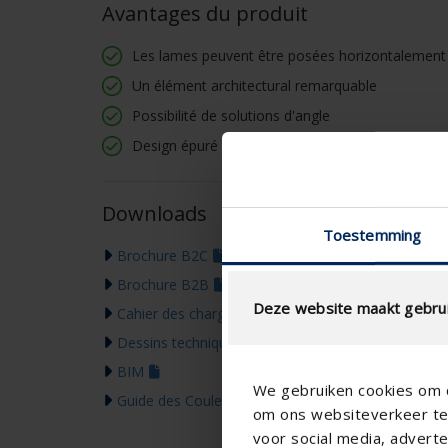
Avantages du produit
Les lames peuvent être posées horizontalement
Un élément architectural remarquable
Possibilité de solutions d'angle
Design épuré
Downloads
Toestemming
Brochure B2C
Brochure B2B
Deze website maakt gebrui
Cahier des charges
Dessins techniques
BIM
We gebruiken cookies om c
Guide des Couleurs 2026
om ons websiteverkeer te 
voor social media, adver