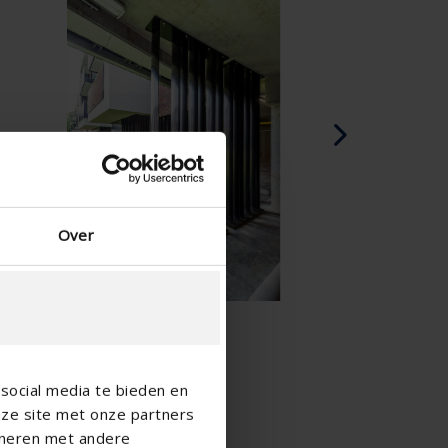
Espagnol - l'Espagne
Danois - Danemark
Norwegian - Norway
Suédois - Suède
Anglias - Irlande
Anglais - Canada
Moyen Orient
Russe - La russie
Chinois - Chine
Over
social media te bieden en
nze site met onze partners
ineren met andere