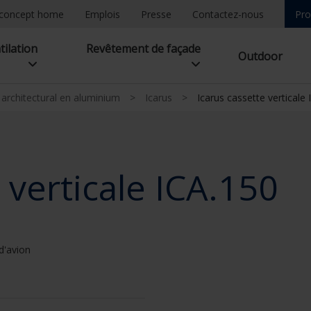
concept home
Emplois
Presse
Contactez-nous
Pro
tilation
Revêtement de façade
Outdoor
l architectural en aluminium
>
Icarus
>
Icarus cassette verticale
 verticale ICA.150
d'avion