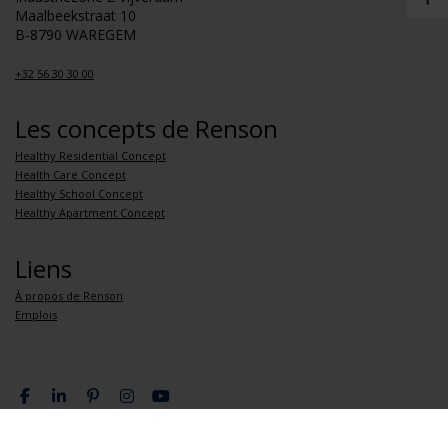
Maalbeekstraat 10
B-8790 WAREGEM
+32 56 30 30 00
Les concepts de Renson
Healthy Residential Concept
Health Care Concept
Healthy School Concept
Healthy Apartment Concept
Liens
À propos de Renson
Emplois
Politique de confidentialité