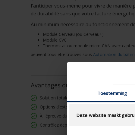
l'anticiper vous-même pour vivre de manière plu
de durabilité sans que votre facture énergéti
Au minimum nécessaire au fonctionnement de 
Module Cerveau (ou Cerveau+)
Module CVC
Thermostat ou module micro CAN avec capteu
peuvent tous être trouvés sous
Automation du bâtim
Avantages du produit
Toestemming
Solution totale
Options d'extension étendues
Deze website maakt gebrui
À l'épreuve du temps
Contrôlez depuis n'importe où