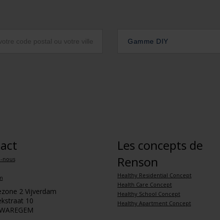
Gamme DIY
act
Les concepts de
Renson
z-nous
Healthy Residential Concept
m
Health Care Concept
iezone 2 Vijverdam
Healthy School Concept
kstraat 10
Healthy Apartment Concept
 WAREGEM