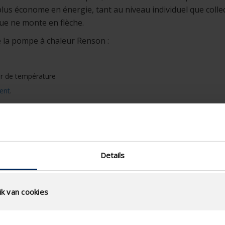
s économe en énergie, tant au niveau individuel que collectif
que ne monte en flèche.
la pompe à chaleur Renson :
r de température
ent
.
Details
k van cookies