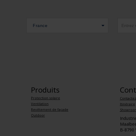
France
Produits
Cont
Protection solaire
Contacte
Ventilation
Itinéraire
Revêtement de façade
Showroo
Outdoor
Industr
Maalbee
B-8790