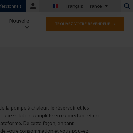
Français - France
Portal
fessionnels
login
Néerlandais - Belgique
Nouvelle
TROUVEZ VOTRE REVENDEUR ›
Français - Belgique
Néerlandais - Pays-Bas
Allemand - Allemagne
Français - France
Worldwide
Anglais - Grande-Bretagne
Anglais - USA
Français - Luxembourg
Anglias - Irlande
Anglais - Canada
Moyen Orient
e la pompe à chaleur, le réservoir et les
Russe - La russie
nt une solution complète en connectant et en
Chinois - Chine
lateforme. De cette façon, en tant
ire de votre consommation et vous pouvez