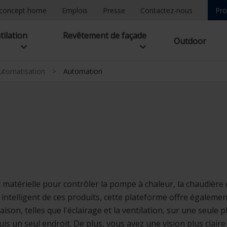
concept home
Emplois
Presse
Contactez-nous
Pro
tilation
Revêtement de façade
Outdoor
utomatisation
>
Automation
 matérielle pour contrôler la pompe à chaleur, la chaudière d
intelligent de ces produits, cette plateforme offre égaleme
on, telles que l'éclairage et la ventilation, sur une seule p
puis un seul endroit. De plus, vous avez une vision plus cla