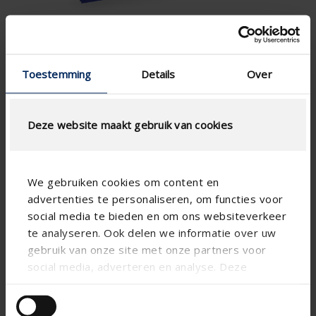
Grille pour châssis type extra lourde
Toestemming
Details
Over
Exécution extra lourde
Lames orientables
A placer comme du double vitrage
Deze website maakt gebruik van cookies
Recouvrement du cadre 24 mm
PLUS D'INFOS ›
We gebruiken cookies om content en
advertenties te personaliseren, om functies voor
social media te bieden en om ons websiteverkeer
427GL/2
te analyseren. Ook delen we informatie over uw
gebruik van onze site met onze partners voor
social media, adverteren en analyse. Deze
partners kunnen deze gegevens combineren met
andere informatie die u aan ze heeft verstrekt of