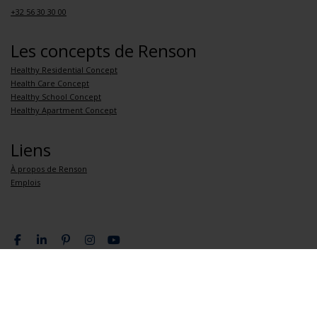
+32 56 30 30 00
Les concepts de Renson
Healthy Residential Concept
Health Care Concept
Healthy School Concept
Healthy Apartment Concept
Liens
À propos de Renson
Emplois
Politique de confidentialité
Conditions générales de vente