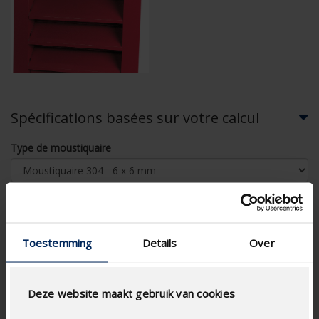
Spécifications basées sur votre calcul
Type de moustiquaire
Toestemming
Details
Over
CALCUL DU DÉBIT D'AIR
Spécifications techniques
Deze website maakt gebruik van cookies