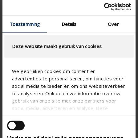
Toestemming
Details
Over
CALCUL DU DÉBIT D'AIR
Deze website maakt gebruik van cookies
Spécifications techniques
Surface physique libre (%)
26
We gebruiken cookies om content en
advertenties te personaliseren, om functies voor
Pas de lame (mm)
33.3
social media te bieden en om ons websiteverkeer
technical.standaardgaastype
-
te analyseren. Ook delen we informatie over uw
gebruik van onze site met onze partners voor
technical.ip_klasse
IP2XD
social media, adverteren en analyse. Deze
Profondeur à encastrer
29
partners kunnen deze gegevens combineren met
(mm)
andere informatie die u aan ze heeft verstrekt of
die ze hebben verzameld op basis van uw gebruik
Profondeur de grille totale
34
(mm)
van hun services.