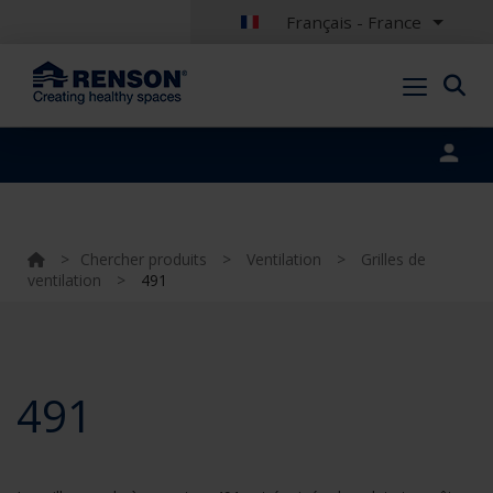
Français - France
Portal login
>
Chercher produits
>
Ventilation
>
Grilles de
ventilation
>
491
491