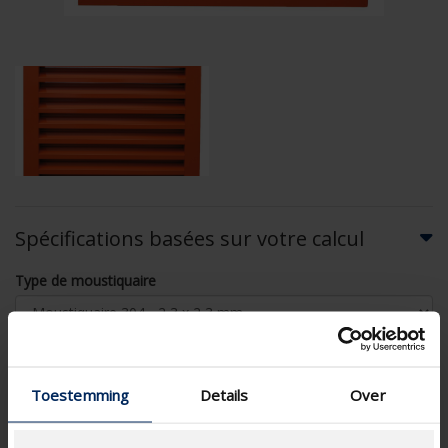
Spécifications basées sur votre calcul
Type de moustiquaire
Toestemming
Details
Over
CALCUL DU DÉBIT D'AIR