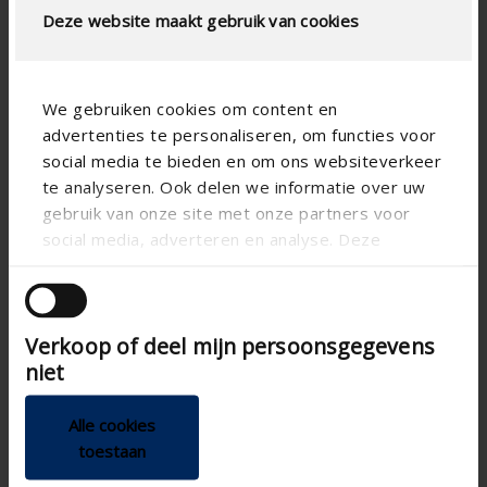
Deze website maakt gebruik van cookies
Spécifications techniques
Surface physique libre (%)
60
We gebruiken cookies om content en
Pas de lame (mm)
50
advertenties te personaliseren, om functies voor
social media te bieden en om ons websiteverkeer
technical.standaardgaastype
-
te analyseren. Ook delen we informatie over uw
technical.ip_klasse
IP2XD
gebruik van onze site met onze partners voor
social media, adverteren en analyse. Deze
Profondeur à encastrer
46
partners kunnen deze gegevens combineren met
(mm)
andere informatie die u aan ze heeft verstrekt of
Profondeur de grille totale
50
die ze hebben verzameld op basis van uw gebruik
(mm)
Verkoop of deel mijn persoonsgegevens
van hun services.
Facteur K (aspiration)
9.59
niet
Coefficient CE
0.323
Alle cookies
Facteur K (extraction)
10
toestaan
Coefficient CD
0.316