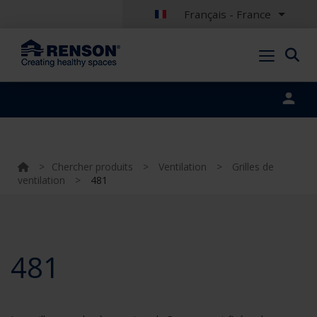
Français - France
Portal login
>
Chercher produits
>
Ventilation
>
Grilles de
ventilation
>
481
481