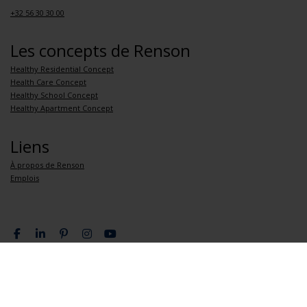
+32 56 30 30 00
Les concepts de Renson
Healthy Residential Concept
Health Care Concept
Healthy School Concept
Healthy Apartment Concept
Liens
À propos de Renson
Emplois
Politique de confidentialité
Conditions générales de vente