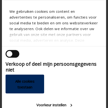
We gebruiken cookies om content en
advertenties te personaliseren, om functies voor
Spécifications basées sur votre calcul
social media te bieden en om ons websiteverkeer
te analyseren. Ook delen we informatie over uw
Type de moustiquaire
gebruik van onze site met onze partners voor
social media, adverteren en analyse. Deze
partners kunnen deze gegevens combineren met
andere informatie die u aan ze heeft verstrekt of
die ze hebben verzameld op basis van uw gebruik
CALCUL DU DÉBIT D'AIR
Verkoop of deel mijn persoonsgegevens
van hun services.
niet
Spécifications techniques
Alle cookies
toestaan
Voorkeur instellen