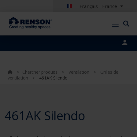
Français - France
Portal login
>
Chercher produits
>
Ventilation
>
Grilles de
ventilation
>
461AK Silendo
461AK Silendo