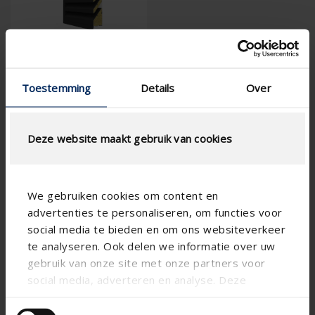
Spécifications basées sur votre calcul
Toestemming
Details
Over
Type de moustiquaire
Deze website maakt gebruik van cookies
We gebruiken cookies om content en
CALCUL DU DÉBIT D'AIR
advertenties te personaliseren, om functies voor
social media te bieden en om ons websiteverkeer
Spécifications techniques
te analyseren. Ook delen we informatie over uw
gebruik van onze site met onze partners voor
social media, adverteren en analyse. Deze
Surface physique libre (%)
34
partners kunnen deze gegevens combineren met
Réduction du bruit (dB(A))
11
andere informatie die u aan ze heeft verstrekt of