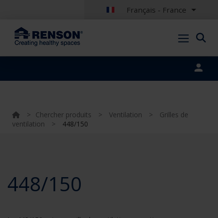
Français - France
Portal login
>
Chercher produits
>
Ventilation
>
Grilles de
ventilation
>
448/150
448/150