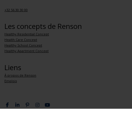
+32 56 30 30 00
Les concepts de Renson
Healthy Residential Concept
Health Care Concept
Healthy School Concept
Healthy Apartment Concept
Liens
À propos de Renson
Emplois
Politique de confidentialité
Conditions générales de vente