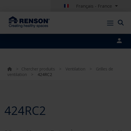
Français - France
Portal login
>
Chercher produits
>
Ventilation
>
Grilles de
ventilation
>
424RC2
424RC2