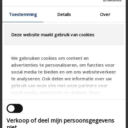
Toestemming
Details
Over
CALCUL DU DÉBIT D'AIR
Spécifications techniques
Deze website maakt gebruik van cookies
Surface physique libre (%)
46
We gebruiken cookies om content en
Pas de lame (mm)
50
advertenties te personaliseren, om functies voor
technical.standaardgaastype
-
social media te bieden en om ons websiteverkeer
te analyseren. Ook delen we informatie over uw
technical.ip_klasse
IP2XD
gebruik van onze site met onze partners voor
Profondeur à encastrer
-
social media, adverteren en analyse. Deze
(mm)
partners kunnen deze gegevens combineren met
Profondeur de grille totale
51
andere informatie die u aan ze heeft verstrekt of
(mm)
die ze hebben verzameld op basis van uw gebruik
Verkoop of deel mijn persoonsgegevens
van hun services.
Facteur K (aspiration)
13.8
niet