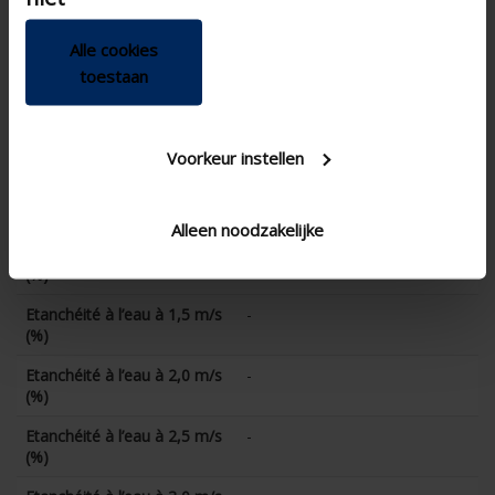
Coefficient CE
0.269
Alle cookies
Facteur K (extraction)
12.9
toestaan
Coefficient CD
0.279
Etanchéité à l’eau à 0 m/s
-
(%)
Voorkeur instellen
Etanchéité à l’eau à 0,5 m/s
-
(%)
Alleen noodzakelijke
Etanchéité à l’eau à 1,0 m/s
-
(%)
Etanchéité à l’eau à 1,5 m/s
-
(%)
Etanchéité à l’eau à 2,0 m/s
-
(%)
Etanchéité à l’eau à 2,5 m/s
-
(%)