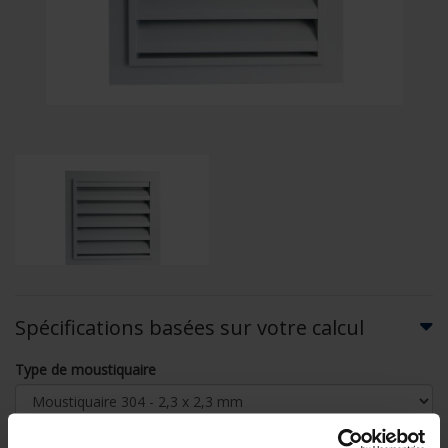
Spécifications basées sur votre calcul
Type de moustiquaire