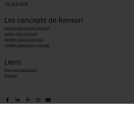
+32 56 30 30 00
Les concepts de Renson
Healthy Residential Concept
Health Care Concept
Healthy School Concept
Healthy Apartment Concept
Liens
À propos de Renson
Emplois
Politique de confidentialité
Conditions générales de vente