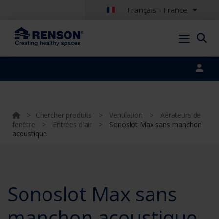
Français - France
Portal login
>
Chercher produits
>
Ventilation
>
Aérateurs de
fenêtre
>
Entrées d'air
>
Sonoslot Max sans manchon
acoustique
Sonoslot Max sans
manchon acoustique