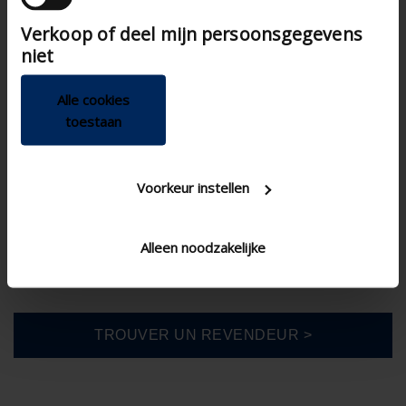
die ze hebben verzameld op basis van uw gebruik
Verkoop of deel mijn persoonsgegevens
van hun services.
niet
Alle cookies
France
toestaan
Voorkeur instellen
Alleen noodzakelijke
Gamme DIY