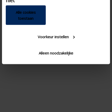
niet
Pare-insectes
Alle cookies
PLUS D'INFOS ›
toestaan
Pyramid 5000
Voorkeur instellen
Alleen noodzakelijke