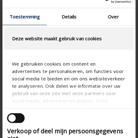
Toestemming
Details
Over
Deze website maakt gebruik van cookies
We gebruiken cookies om content en
advertenties te personaliseren, om functies voor
social media te bieden en om ons websiteverkeer
te analyseren. Ook delen we informatie over uw
gebruik van onze site met onze partners voor
social media, adverteren en analyse. Deze
partners kunnen deze gegevens combineren met
andere informatie die u aan ze heeft verstrekt of
Kit d’entrées d’air compact, non autoréglable
die ze hebben verzameld op basis van uw gebruik
Excellent rapport qualité/prix
Verkoop of deel mijn persoonsgegevens
van hun services.
Solution esthétique sur le châssis