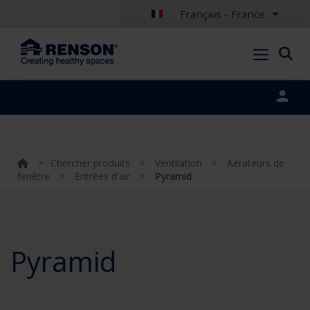
Français - France
Portal login
>
Chercher produits
>
Ventilation
>
Aérateurs de
fenêtre
>
Entrées d'air
>
Pyramid
Pyramid