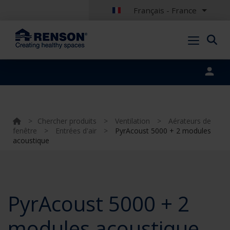
Français - France
Portal login
>
Chercher produits
>
Ventilation
>
Aérateurs de
fenêtre
>
Entrées d'air
>
PyrAcoust 5000 + 2 modules
acoustique
PyrAcoust 5000 + 2
modules acoustique