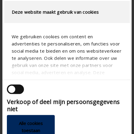
Deze website maakt gebruik van cookies
We gebruiken cookies om content en
advertenties te personaliseren, om functies voor
social media te bieden en om ons websiteverkeer
te analyseren. Ook delen we informatie over uw
gebruik van onze site met onze partners voor
social media, adverteren en analyse. Deze
partners kunnen deze gegevens combineren met
andere informatie die u aan ze heeft verstrekt of
die ze hebben verzameld op basis van uw gebruik
Verkoop of deel mijn persoonsgegevens
van hun services.
niet
Alle cookies
toestaan