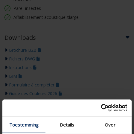
Pare- insectes
Affaiblissement acoustique Xlarge
Downloads
Brochure B2B
Fichiers DWG
Instructions
BIM
Formulaire à compléter
Guide des Couleurs 2026
Toestemming
Details
Over