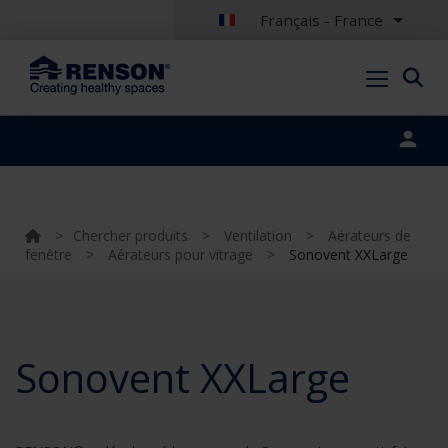
Français - France
Portal login
>
Chercher produits
>
Ventilation
>
Aérateurs de
fenêtre
>
Aérateurs pour vitrage
>
Sonovent XXLarge
Sonovent XXLarge