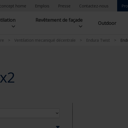
concept home
Emplois
Presse
Contactez-nous
Pro
tilation
Revêtement de façade
Outdoor
tre
>
Ventilation mecaniqué décentrale
>
Endura Twist
>
End
2x2