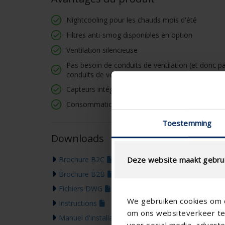
Nightcooling pour les chauds mois d'été
Filtres anti-smog disponibles en option
Ventilation silencieuse
Pas besoin de conduits de ventilation (et donc 
conduits de ventilation!
Capteurs intégrés
Consommation éco-énergétique
Toestemming
Downloads
Brochure B2C
Deze website maakt gebrui
Brochure B2B
Fichiers DWG
We gebruiken cookies om c
Instructions
om ons websiteverkeer te 
Manuel d'installation
voor social media, adver