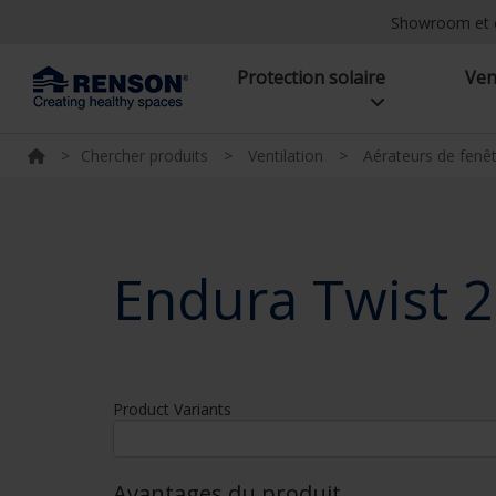
Showroom et 
Protection solaire
Ven
>
Chercher produits
>
Ventilation
>
Aérateurs de fenê
Endura Twist 
Product Variants
Avantages du produit