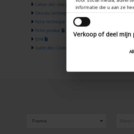
Cahier des charges
informatie die u aan ze he
Dessins techniques
Fiche technique
Fiche produit
Verkoop of deel mijn
BIM
Guide des Couleurs 2026
Al
France