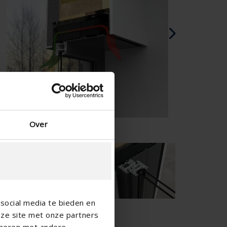
Danois - Danemark
Norwegian - Norway
Suédois - Suède
Anglias - Irlande
Anglais - Canada
Moyen Orient
Russe - La russie
Chinois - Chine
Over
social media te bieden en
nze site met onze partners
ineren met andere