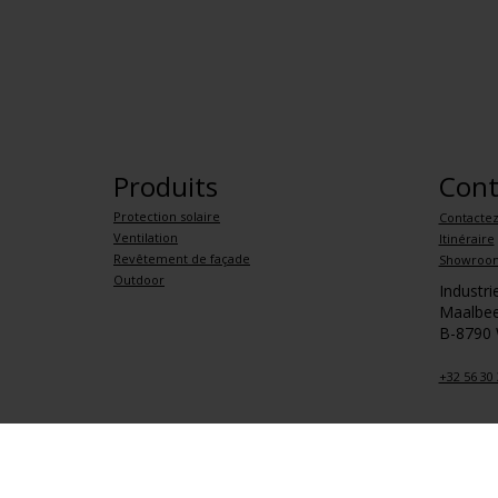
Produits
Cont
Protection solaire
Contacte
Ventilation
Itinéraire
Revêtement de façade
Showroo
Outdoor
Industr
Maalbee
B-8790
+32 56 30 
Politique de confidentialité
Conditions générales de vente