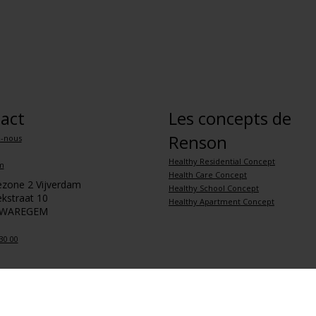
act
Les concepts de
Renson
z-nous
Healthy Residential Concept
m
Health Care Concept
iezone 2 Vijverdam
Healthy School Concept
kstraat 10
Healthy Apartment Concept
 WAREGEM
30 00