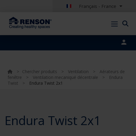
Français - France
Portal login
>
Chercher produits
>
Ventilation
>
Aérateurs de
fenêtre
>
Ventilation mecaniqué décentrale
>
Endura
Twist
>
Endura Twist 2x1
Endura Twist 2x1