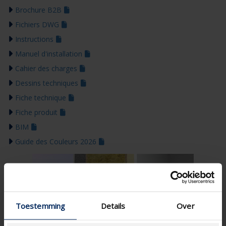
Brochure B2B
Fichiers DWG
Instructions
Manuel d'installation
Cahier des charges
Dessins techniques
Fiche technique
Fiche produit
BIM
Guide des Couleurs 2026
Toestemming
Details
Over