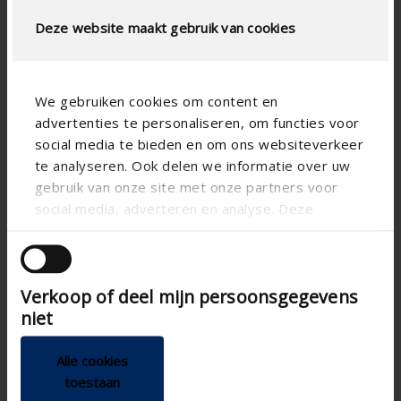
Deze website maakt gebruik van cookies
We gebruiken cookies om content en
advertenties te personaliseren, om functies voor
social media te bieden en om ons websiteverkeer
te analyseren. Ook delen we informatie over uw
gebruik van onze site met onze partners voor
social media, adverteren en analyse. Deze
partners kunnen deze gegevens combineren met
andere informatie die u aan ze heeft verstrekt of
die ze hebben verzameld op basis van uw gebruik
Verkoop of deel mijn persoonsgegevens
van hun services.
niet
Alle cookies
toestaan