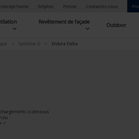
concept home
Emplois
Presse
Contactez-nous
Pro
tilation
Revêtement de façade
Outdoor
ique
>
Système D
>
Endura Delta
léchargements ci-dessous
n.eu
+ ?