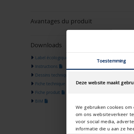
Avantages du produit
Downloads
Label écologique
Toestemming
Instructions
Dessins techniques
Deze website maakt gebrui
Fiche technique
Fiche produit
BIM
We gebruiken cookies om c
om ons websiteverkeer te 
voor social media, adver
informatie die u aan ze he