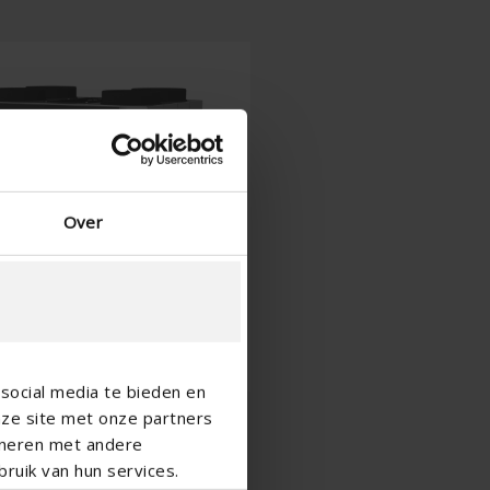
Anglais - Canada
Moyen Orient
Russe - La russie
Chinois - Chine
Over
social media te bieden en
nze site met onze partners
ineren met andere
ruik van hun services.