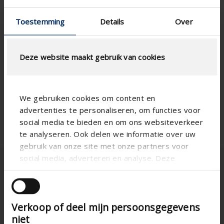
Toestemming
Details
Over
Deze website maakt gebruik van cookies
We gebruiken cookies om content en
advertenties te personaliseren, om functies voor
social media te bieden en om ons websiteverkeer
te analyseren. Ook delen we informatie over uw
gebruik van onze site met onze partners voor
social media, adverteren en analyse. Deze
partners kunnen deze gegevens combineren met
andere informatie die u aan ze heeft verstrekt of
die ze hebben verzameld op basis van uw gebruik
Verkoop of deel mijn persoonsgegevens
van hun services.
niet
France