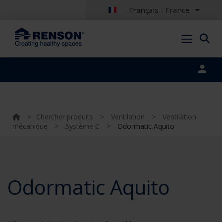
Français - France
Portal login
>
Chercher produits
>
Ventilation
>
Ventilation
mécanique
>
Système C
>
Odormatic Aquito
Odormatic Aquito