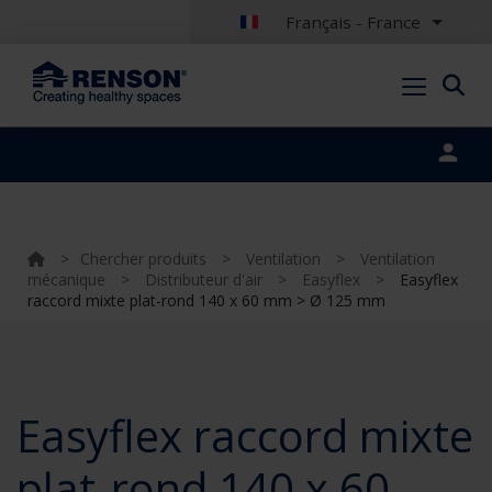
Français - France
Portal login
>
Chercher produits
>
Ventilation
>
Ventilation
mécanique
>
Distributeur d'air
>
Easyflex
>
Easyflex
raccord mixte plat-rond 140 x 60 mm > Ø 125 mm
Easyflex raccord mixte
plat-rond 140 x 60