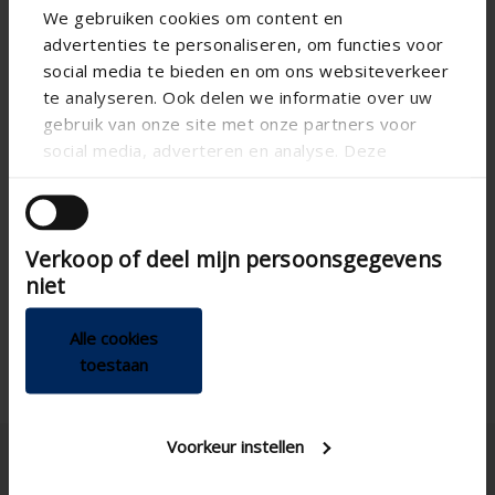
We gebruiken cookies om content en
advertenties te personaliseren, om functies voor
social media te bieden en om ons websiteverkeer
te analyseren. Ook delen we informatie over uw
gebruik van onze site met onze partners voor
social media, adverteren en analyse. Deze
partners kunnen deze gegevens combineren met
andere informatie die u aan ze heeft verstrekt of
die ze hebben verzameld op basis van uw gebruik
Verkoop of deel mijn persoonsgegevens
van hun services.
niet
Alle cookies
toestaan
Voorkeur instellen