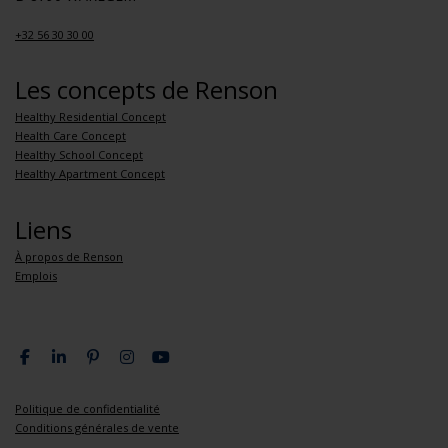
+32 56 30 30 00
Les concepts de Renson
Healthy Residential Concept
Health Care Concept
Healthy School Concept
Healthy Apartment Concept
Liens
À propos de Renson
Emplois
Politique de confidentialité
Conditions générales de vente