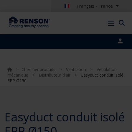
Français - France
Portal login
>
Chercher produits
>
Ventilation
>
Ventilation
mécanique
>
Distributeur d'air
>
Easyduct conduit isolé
EPP Ø150
Easyduct conduit isolé
EPP Ø150