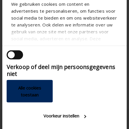
We gebruiken cookies om content en
advertenties te personaliseren, om functies voor
social media te bieden en om ons websiteverkeer
te analyseren. Ook delen we informatie over uw
gebruik van onze site met onze partners voor
social media, adverteren en analyse. Deze
partners kunnen deze gegevens combineren met
andere informatie die u aan ze heeft verstrekt of
die ze hebben verzameld op basis van uw gebruik
Verkoop of deel mijn persoonsgegevens
van hun services.
niet
Alle cookies
toestaan
Voorkeur instellen