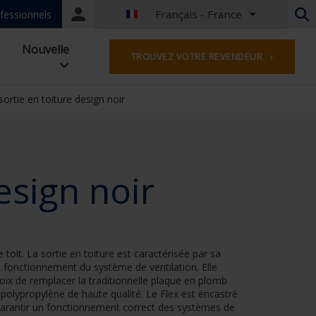
Français - France
Portal
fessionnels
login
Néerlandais - Belgique
Nouvelle
TROUVEZ VOTRE REVENDEUR ›
Français - Belgique
Néerlandais - Pays-Bas
Allemand - Allemagne
ortie en toiture design noir
Français - France
Anglais - Grande-Bretagne
Français - Luxembourg
Allemand - Autriche
esign noir
Allemand - Suisse
Français - Suisse
Anglias - Irlande
Anglais - Canada
 toit. La sortie en toiture est caractérisée par sa
Moyen Orient
n fonctionnement du système de ventilation. Elle
Russe - La russie
hoix de remplacer la traditionnelle plaque en plomb
Chinois - Chine
n polypropylène de haute qualité. Le Flex est encastré
 garantir un fonctionnement correct des systèmes de