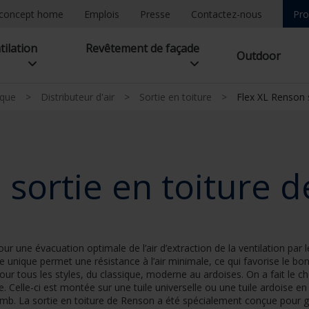
concept home
Emplois
Presse
Contactez-nous
Pro
tilation
Revêtement de façade
Outdoor
ique
>
Distributeur d'air
>
Sortie en toiture
>
Flex XL Renson s
sortie en toiture d
 une évacuation optimale de l’air d’extraction de la ventilation par le
e unique permet une résistance à l’air minimale, ce qui favorise le bo
our tous les styles, du classique, moderne au ardoises. On a fait le c
re. Celle-ci est montée sur une tuile universelle ou une tuile ardoise e
lomb. La sortie en toiture de Renson a été spécialement conçue pour