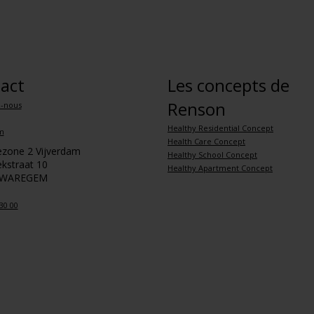
act
Les concepts de
Renson
z-nous
Healthy Residential Concept
m
Health Care Concept
iezone 2 Vijverdam
Healthy School Concept
kstraat 10
Healthy Apartment Concept
 WAREGEM
30 00