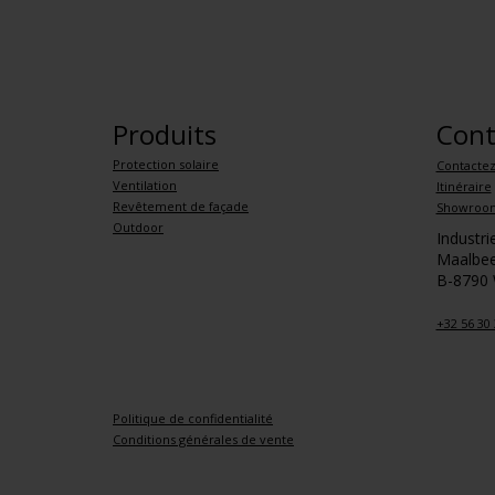
Produits
Cont
Protection solaire
Contacte
Ventilation
Itinéraire
Revêtement de façade
Showroo
Outdoor
Industr
Maalbee
B-8790
+32 56 30 
Politique de confidentialité
Conditions générales de vente