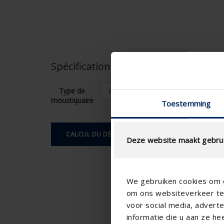
Spécifications basées sur votre calcu
Type de
moustiquaire
Toestemming
CALCUL DU DÉBIT D'AIR
Deze website maakt gebrui
We gebruiken cookies om c
om ons websiteverkeer te 
voor social media, adver
informatie die u aan ze he