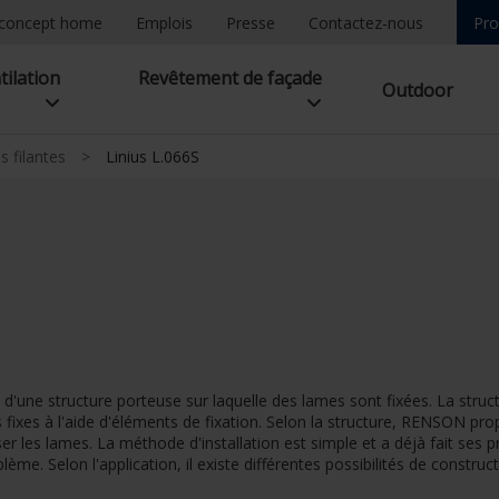
concept home
Emplois
Presse
Contactez-nous
Pro
tilation
Revêtement de façade
Outdoor
s filantes
>
Linius L.066S
 d'une structure porteuse sur laquelle des lames sont fixées. La stru
fixes à l'aide d'éléments de fixation. Selon la structure, RENSON pro
pser les lames. La méthode d'installation est simple et a déjà fait se
blème. Selon l'application, il existe différentes possibilités de construct