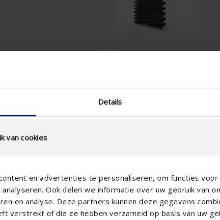
l
Spécifications techni
Surface physique libre (%)
Details
Pas de lame (mm)
technical.standaardgaastype
k van cookies
technical.ip_klasse
technical.lameldiepte_mm
ontent en advertenties te personaliseren, om functies voor 
Profondeur de grille totale
(mm)
analyseren. Ook delen we informatie over uw gebruik van o
teren en analyse. Deze partners kunnen deze gegevens comb
Facteur K (extraction)
eft verstrekt of die ze hebben verzameld op basis van uw geb