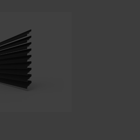
Espagnol - l'Espagne
Danois - Danemark
Norwegian - Norway
Suédois - Suède
Anglias - Irlande
Anglais - Canada
Moyen Orient
Russe - La russie
Chinois - Chine