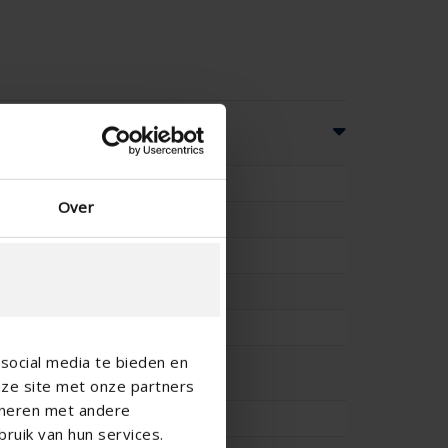
ques
49.20
Over
66
-
-
55
social media te bieden en
-
nze site met onze partners
ineren met andere
13.6
ruik van hun services.