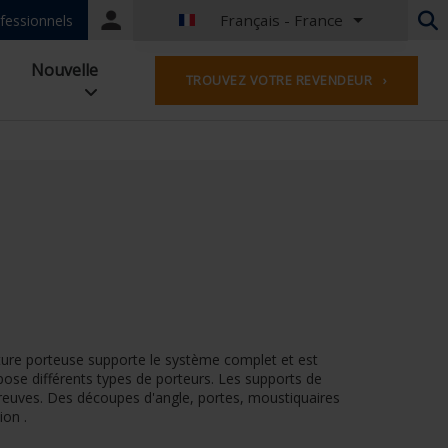
Français - France
Portal
fessionnels
login
Néerlandais - Belgique
Nouvelle
TROUVEZ VOTRE REVENDEUR ›
Français - Belgique
Néerlandais - Pays-Bas
Allemand - Allemagne
Français - France
Worldwide
Anglais - Grande-Bretagne
Anglais - USA
Français - Luxembourg
Allemand - Autriche
Allemand - Suisse
Français - Suisse
cture porteuse supporte le système complet et est
Tchèque - République Tchèque
pose différents types de porteurs. Les supports de
Hongrois - Hongrie
s preuves. Des découpes d'angle, portes, moustiquaires
Italien - Italie
ion .
Polonais - Pologne