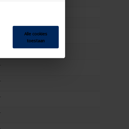
0.271
14.6
0.262
-
Alle cookies
toestaan
-
-
-
-
-
-