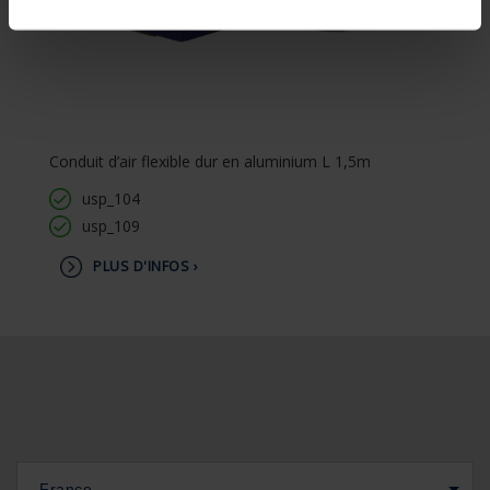
Conduit d’air flexible dur en aluminium L 1,5m
usp_104
usp_109
PLUS D'INFOS ›
France