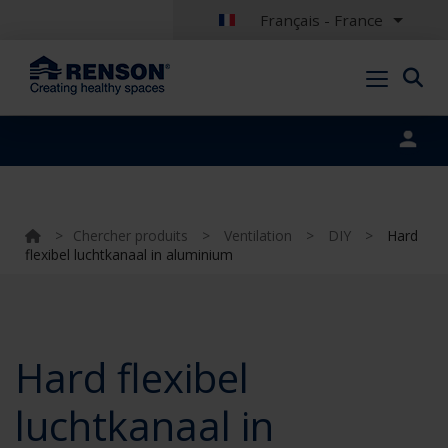
Français - France
Portal login
>
Chercher produits
>
Ventilation
>
DIY
>
Hard
flexibel luchtkanaal in aluminium
Hard flexibel
luchtkanaal in