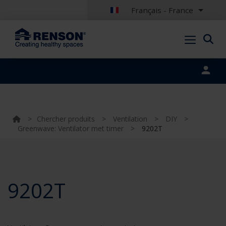
Français - France
Portal login
>
Chercher produits
>
Ventilation
>
DIY
>
Greenwave: Ventilator met timer
>
9202T
9202T