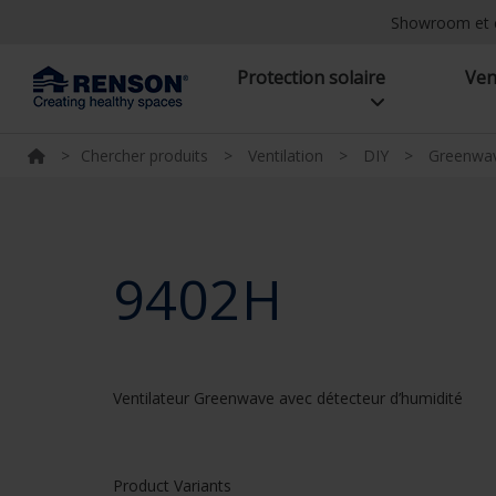
Showroom et 
Protection solaire
Ven
>
Chercher produits
>
Ventilation
>
DIY
>
Greenwav
9402H
Ventilateur Greenwave avec détecteur d’humidité
Product Variants