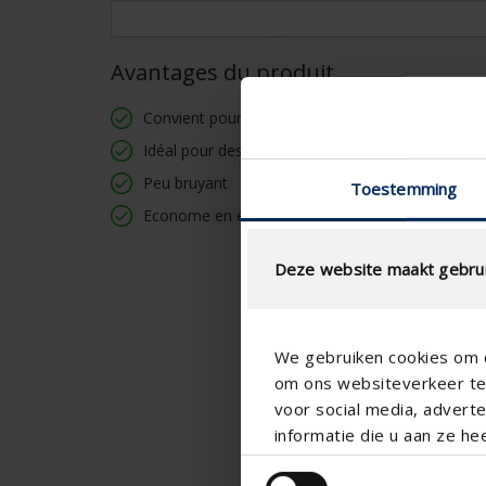
Avantages du produit
Convient pour montage au mur et au plafond
Idéal pour des pièces petites à moyennes
Peu bruyant
Toestemming
Econome en énergie
Deze website maakt gebrui
We gebruiken cookies om c
om ons websiteverkeer te 
voor social media, adver
informatie die u aan ze he