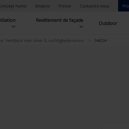
concept home
Emplois
Presse
Contactez-nous
Pro
tilation
Revêtement de façade
Outdoor
e: Ventilator met timer & vochtigheidssensor
>
9402H