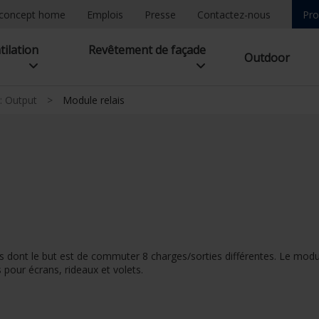
concept home
Emplois
Presse
Contactez-nous
Pro
tilation
Revêtement de façade
Outdoor
: Output
>
Module relais
es dont le but est de commuter 8 charges/sorties différentes. Le mod
 pour écrans, rideaux et volets.