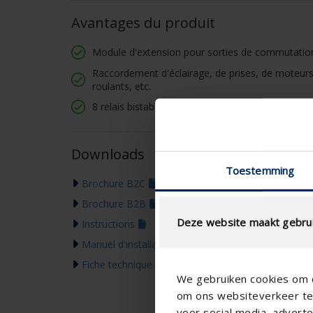
Avantages du produit
Module d'extension pour sorties de commutatio
Raccordement d'éclairage, de prises, de moteurs
roulants, etc.
8 relais bistables
Downloads
Toestemming
Brochure B2C
Brochure B2B
Deze website maakt gebrui
Instructions
Manuel d'installation
Fiche technique
We gebruiken cookies om c
om ons websiteverkeer te 
voor social media, adver