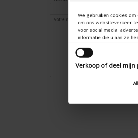
We gebruiken cookies om c
om ons websiteverkeer te 
voor social media, adver
informatie die u aan ze he
Verkoop of deel mijn
Al
En cochant c