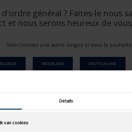
'ordre général ? Faites-le nous sa
ct et nous serons heureux de vous 
Sélectionnez une autre langue si vous le souhaite
BELGIQUE
NEDERLAND
DEUTSCHLAND
Details
k van cookies
Choisir le fichier: