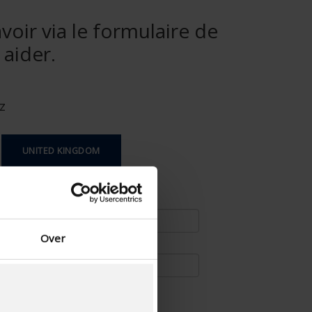
voir via le formulaire de
aider.
z
UNITED KINGDOM
Over