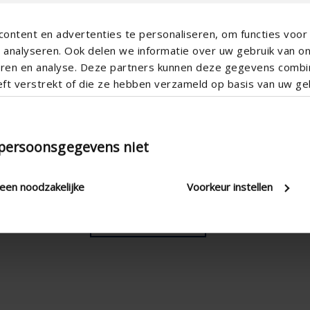
ontent en advertenties te personaliseren, om functies voor 
analyseren. Ook delen we informatie over uw gebruik van o
teren en analyse. Deze partners kunnen deze gegevens comb
eft verstrekt of die ze hebben verzameld op basis van uw geb
 persoonsgegevens niet
leen noodzakelijke
Voorkeur instellen
ette case, vous confirmez accepter
notre politique sur la protection de