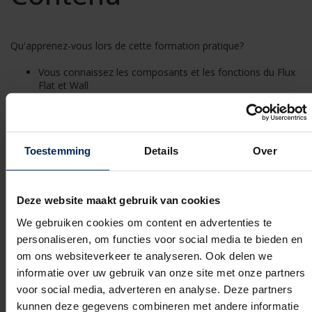
Qu'apprenez-vous lors de cette formation pratique?
Vous connaissez les composants et les fonctions du Flux
Flat et Wall
Vous pouvez effectuer une évaluation correcte de quelle
configuration doit être utilisée pour quel type de
bâtiment/projet
Vous utilisez les conduits aérauliques corrects
Toestemming
Details
Over
Vous pouvez limiter le bruit du déplacement d'air dans les
conduits à un strict minimum
Vous pouvez monter les unités de ventilation
correctement
Deze website maakt gebruik van cookies
Vous pouvez utiliser les supports Quick-Fix pour une
montage au plafond
We gebruiken cookies om content en advertenties te
Vous pouvez raccorder l'évacuation de la condensation
personaliseren, om functies voor social media te bieden en
correctement
om ons websiteverkeer te analyseren. Ook delen we
Vous pouvez préparer et suivre vos projets à l'aide du
portail professionnel
informatie over uw gebruik van onze site met onze partners
Vous pouvez effectuer le réglage Flux+ à l'aide de l'appli
voor social media, adverteren en analyse. Deze partners
installateur
kunnen deze gegevens combineren met andere informatie
Vous pouvez générer les documents justificatifs et les