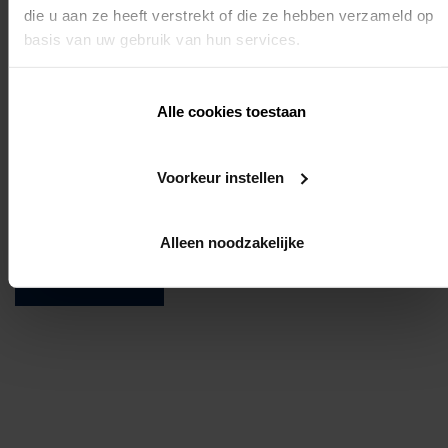
die u aan ze heeft verstrekt of die ze hebben verzameld op
envoyer à l'aide du portail professionnel
Vous pouvez effectuer l'entretien nécessaire et les
basis van uw gebruik van hun services.
réparations éventuelles
Connaissance
Alle cookies toestaan
préalable requise
Voorkeur instellen
Alleen noodzakelijke
Aucune
INSCRIPTION