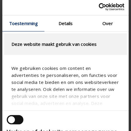
Certificat de garantie
Déclaration de performance
Cahier des charges
Toestemming
Details
Over
Dessins techniques
Guide des Couleurs 2026
Deze website maakt gebruik van cookies
We gebruiken cookies om content en
advertenties te personaliseren, om functies voor
social media te bieden en om ons websiteverkeer
te analyseren. Ook delen we informatie over uw
gebruik van onze site met onze partners voor
social media, adverteren en analyse. Deze
partners kunnen deze gegevens combineren met
andere informatie die u aan ze heeft verstrekt of
die ze hebben verzameld op basis van uw gebruik