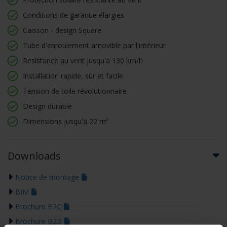
Conditions de garantie élargies
Caisson - design Square
Tube d'enroulement amovible par l'intérieur
Résistance au vent jusqu'à 130 km/h
Installation rapide, sûr et facile
Tension de toile révolutionnaire
Design durable
Dimensions jusqu'à 22 m²
Downloads
Notice de montage
BIM
Brochure B2C
Brochure B2B