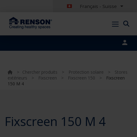
Français - Suisse
Portal login
>
Chercher produits
>
Protection solaire
>
Stores
extérieurs
>
Fixscreen
>
Fixscreen 150
>
Fixscreen
150 M 4
Fixscreen 150 M 4