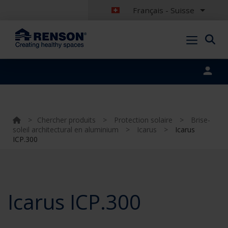
Français - Suisse
Portal login
>
Chercher produits
>
Protection solaire
>
Brise-
soleil architectural en aluminium
>
Icarus
>
Icarus
ICP.300
Icarus ICP.300