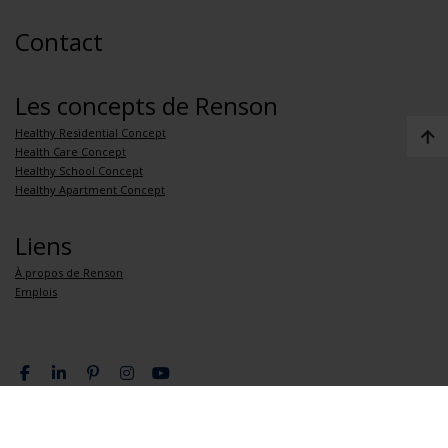
Contact
Les concepts de Renson
Healthy Residential Concept
Health Care Concept
Healthy School Concept
Healthy Apartment Concept
Liens
À propos de Renson
Emplois
Politique de confidentialité
Conditions générales de vente