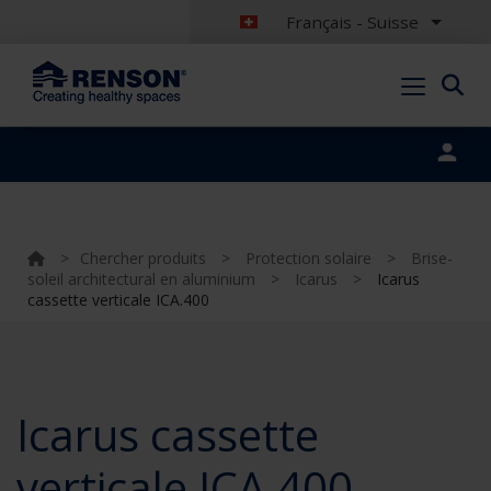
Français - Suisse
Portal login
>
Chercher produits
>
Protection solaire
>
Brise-
soleil architectural en aluminium
>
Icarus
>
Icarus
cassette verticale ICA.400
Icarus cassette
verticale ICA.400