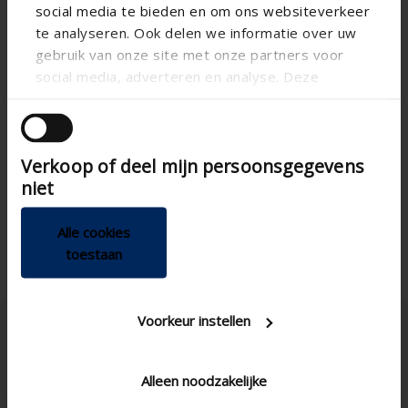
social media te bieden en om ons websiteverkeer
te analyseren. Ook delen we informatie over uw
gebruik van onze site met onze partners voor
social media, adverteren en analyse. Deze
partners kunnen deze gegevens combineren met
andere informatie die u aan ze heeft verstrekt of
die ze hebben verzameld op basis van uw gebruik
Verkoop of deel mijn persoonsgegevens
van hun services.
niet
Alle cookies
toestaan
Voorkeur instellen
Alleen noodzakelijke