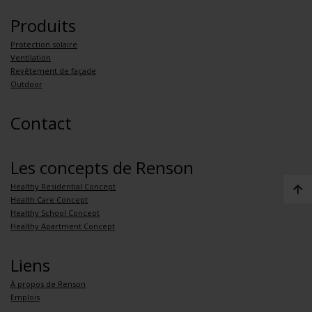
Produits
Protection solaire
Ventilation
Revêtement de façade
Outdoor
Contact
Les concepts de Renson
Healthy Residential Concept
Health Care Concept
Healthy School Concept
Healthy Apartment Concept
Liens
À propos de Renson
Emplois