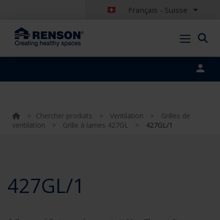
Français - Suisse
Portal login
>
Chercher produits
>
Ventilation
>
Grilles de
ventilation
>
Grille à lames 427GL
>
427GL/1
427GL/1