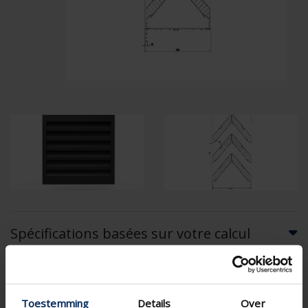
Spécifications basées sur votre calcul
Type de moustiquaire
Toestemming
Details
Over