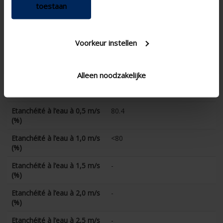
toestaan
Facteur K (aspiration)
25.8
Coefficient CE
0.197
Voorkeur instellen
Facteur K (extraction)
27.1
Coefficient CD
0.192
Alleen noodzakelijke
Etanchéité à l’eau à 0 m/s
91.2
(%)
Etanchéité à l’eau à 0,5 m/s
80.4
(%)
Etanchéité à l’eau à 1,0 m/s
<80
(%)
Etanchéité à l’eau à 1,5 m/s
-
(%)
Etanchéité à l’eau à 2,0 m/s
-
(%)
Etanchéité à l’eau à 2,5 m/s
-