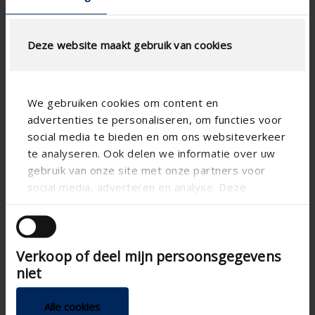
Deze website maakt gebruik van cookies
CALCUL DU DÉBIT D'AIR
Spécifications techniques
We gebruiken cookies om content en
advertenties te personaliseren, om functies voor
Surface physique libre (%)
34
social media te bieden en om ons websiteverkeer
te analyseren. Ook delen we informatie over uw
Réduction du bruit (dB(A))
17
gebruik van onze site met onze partners voor
Pas de lame (mm)
150
social media, adverteren en analyse. Deze
partners kunnen deze gegevens combineren met
technical.standaardgaastype
-
andere informatie die u aan ze heeft verstrekt of
technical.ip_klasse
-
die ze hebben verzameld op basis van uw gebruik
Verkoop of deel mijn persoonsgegevens
van hun services.
Profondeur à encastrer
293
(mm)
niet
Profondeur de grille totale
305
Alle cookies
(mm)