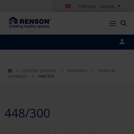
Français - Suisse
Portal login
>
Chercher produits
>
Ventilation
>
Grilles de
ventilation
>
448/300
448/300