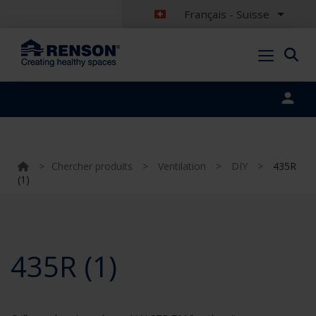
Français - Suisse
Portal login
>
Chercher produits
>
Ventilation
>
DIY
>
435R
(1)
435R (1)