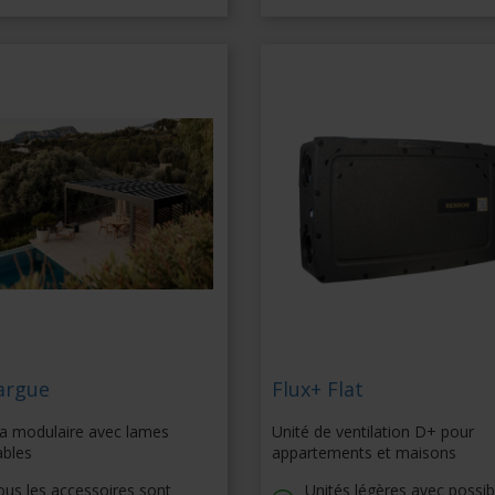
argue
Flux+ Flat
a modulaire avec lames
Unité de ventilation D+ pour
ables
appartements et maisons
us les accessoires sont
Unités légères avec possibi