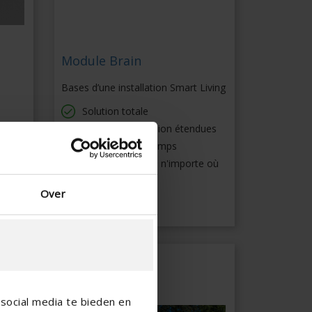
Module Brain
n
Bases d’une installation Smart Living
Solution totale
Options d'extension étendues
e
À l'épreuve du temps
Contrôlez depuis n'importe où
on
Over
social media te bieden en