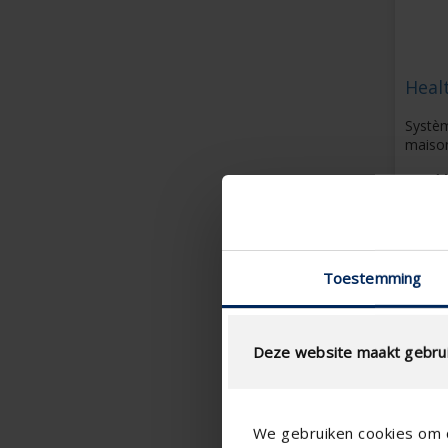
Heal
Systèm
maiso
M
c
Mo
V
d
Toestemming
u
Deze website maakt gebrui
We gebruiken cookies om c