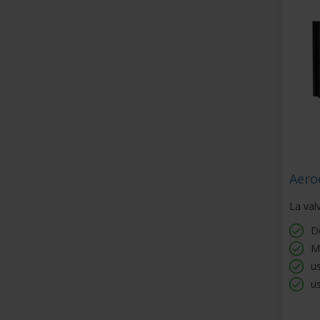
Aero
La val
D
Mo
u
u