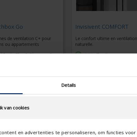
thbox Go
Invisivent COMFORT
es de ventilation C+ pour
Le confort ultime en ventilatio
ns ou appartements
naturelle.
éthode Plug & Play avec 3
Anti-effraction
apteurs
Rupture de pont thermiqu
ntage rapide et facile
Solution esthétique sur le
entilation commandée à la
châssis
emande
Version High-Rise en opti
Details
sp_v2_004
k van cookies
ontent en advertenties te personaliseren, om functies voor 