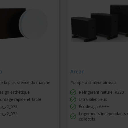
o
Arean
ve la plus silence du marché
Pompe à chaleur air-eau
esign esthétique
Réfrigérant naturel R290
ntage rapide et facile
Ultra-silencieux
sp_v2_073
Écodesign A+++
sp_v2_074
Logements indépendants 
collectifs