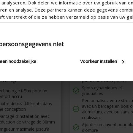
analyseren. Ook delen we informatie over uw gebruik van o
teren en analyse. Deze partners kunnen deze gegevens comb
eft verstrekt of die ze hebben verzameld op basis van uw geb
 persoonsgegevens niet
leen noodzakelijke
Voorkeur instellen
avent
Amani
ur autoréglable avec un
Des panneaux coulissants
au design
pliants devant la poutre
Spots dynamiques et
chnologie i-Flux pour un
graduables
nfort accru
Personnalisez votre struct
atre débits différents dans
avec un bardage en bois o
ne conception
aluminium, avec ou sans p
antage d'installation avec
coulissant
éduction de vitrage de 80mm
Ajouter un auvent pour pl
ongueur maximale jusqu'à
d'ombre