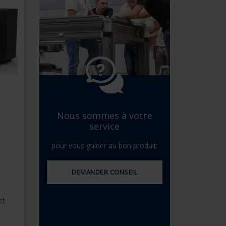
Espagnol - l'Espagne
Danois - Danemark
Norwegian - Norway
Suédois - Suède
Anglias - Irlande
Anglais - Canada
Moyen Orient
Russe - La russie
Chinois - Chine
Nous sommes à votre
service
pour vous guider au bon produit.
DEMANDER CONSEIL
et