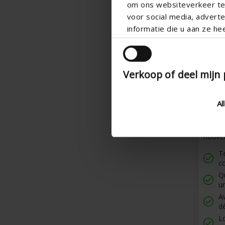
om ons websiteverkeer te 
voor social media, adver
informatie die u aan ze he
Verkoop of deel mijn
Al
Vari
Aérate
nouve
Te
co
Qu
u
Av
d
L