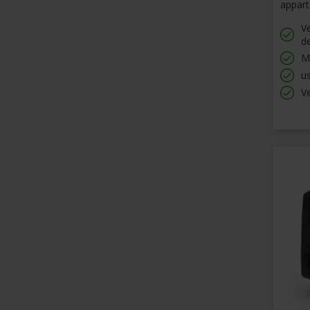
appar
Ve
d
Mo
u
V