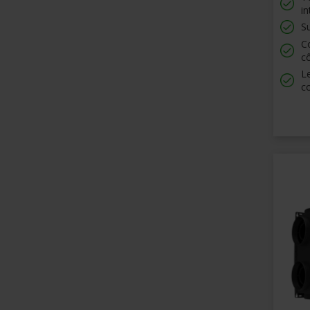
i
S
Co
c
Le
c