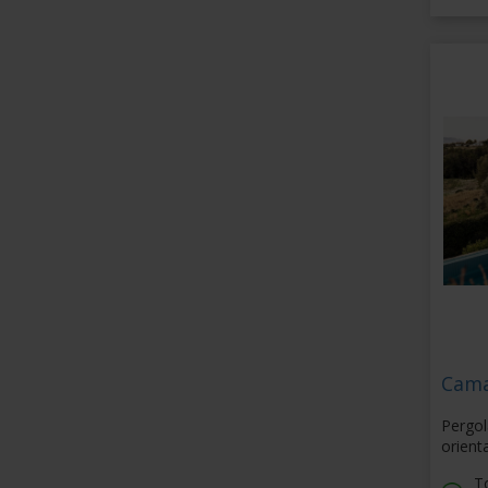
Cam
Pergol
orient
To