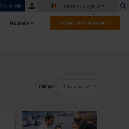
Français - Belgique
Portal
fessionnels
login
Néerlandais - Belgique
Nouvelle
Trouvez Votre Revendeur ›
Français - Belgique
Néerlandais - Pays-Bas
Allemand - Allemagne
Français - France
Worldwide
Anglais - Grande-Bretagne
Anglais - USA
Français - Luxembourg
Allemand - Autriche
Trier par:
Allemand - Suisse
Français - Suisse
Tchèque - République Tchèque
Hongrois - Hongrie
Italien - Italie
Polonais - Pologne