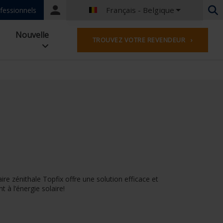
Français - Belgique
Portal
fessionnels
login
Néerlandais - Belgique
Nouvelle
TROUVEZ VOTRE REVENDEUR ›
Français - Belgique
Néerlandais - Pays-Bas
Allemand - Allemagne
Français - France
Worldwide
Anglais - Grande-Bretagne
Français - Luxembourg
Allemand - Autriche
Allemand - Suisse
Français - Suisse
Tchèque - République Tchèque
re zénithale Topfix offre une solution efficace et
Hongrois - Hongrie
 à l’énergie solaire!
Italien - Italie
Polonais - Pologne
Espagnol - l'Espagne