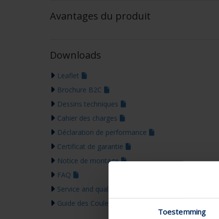
Avantages du produit
Downloads
Leaflet
Brochure B2C
Dessins techniques
Cahier des charges
Déclaration de performance
Certificat de garantie
Notice de montage
FAQ
Service and quality tools
Guide des Couleurs 2026
Toestemming