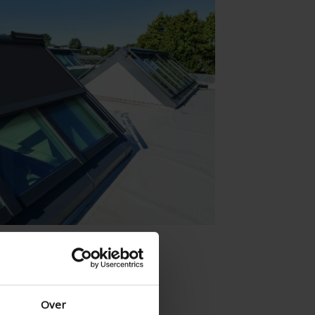
Danois - Danemark
Norwegian - Norway
Suédois - Suède
Anglias - Irlande
Anglais - Canada
Moyen Orient
Russe - La russie
Chinois - Chine
Over