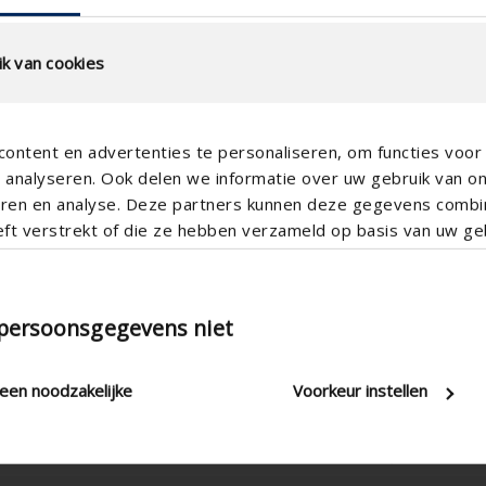
k van cookies
ontent en advertenties te personaliseren, om functies voor 
Alignement horizontal
analyseren. Ook delen we informatie over uw gebruik van o
teren en analyse. Deze partners kunnen deze gegevens comb
Commande électrique
eft verstrekt of die ze hebben verzameld op basis van uw geb
100
105
5
 persoonsgegevens niet
7
120
m/h)
leen noodzakelijke
Voorkeur instellen
classe3
/h) toile occultante
Fenêtre de toiture , Véranda : l