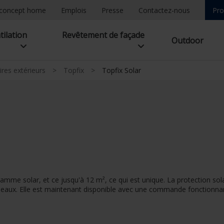
concept home
Emplois
Presse
Contactez-nous
Pro
tilation
Revêtement de façade
Outdoor
ires extérieurs
>
Topfix
>
Topfix Solar
mme solar, et ce jusqu'à 12 m², ce qui est unique. La protection solai
rneaux. Elle est maintenant disponible avec une commande fonctionnant