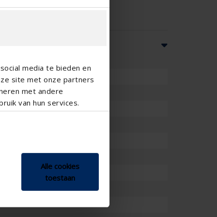
social media te bieden en
nze site met onze partners
ineren met andere
ruik van hun services.
Alle cookies
toestaan
anterneau , Fenêtre horizontale