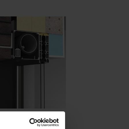
Danois - Danemark
Norwegian - Norway
Suédois - Suède
Anglias - Irlande
Anglais - Canada
Moyen Orient
Russe - La russie
Chinois - Chine