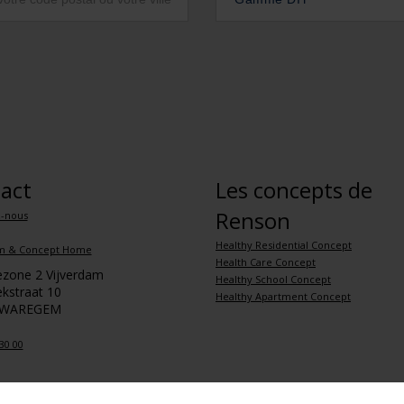
act
Les concepts de
Renson
z-nous
Healthy Residential Concept
m & Concept Home
Health Care Concept
iezone 2 Vijverdam
Healthy School Concept
kstraat 10
Healthy Apartment Concept
 WAREGEM
30 00