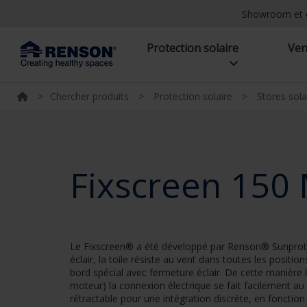
Showroom et 
Protection solaire
Ven
>
Chercher produits
>
Protection solaire
>
Stores sola
Fixscreen 150
Le Fixscreen® a été développé par Renson® Sunprotec
éclair, la toile résiste au vent dans toutes les positi
bord spécial avec fermeture éclair. De cette manière
moteur) la connexion électrique se fait facilement 
rétractable pour une intégration discrète, en fonctio