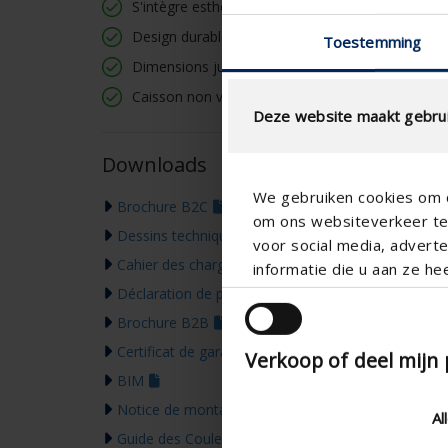
S'intègre esthétiquement dans l'enveloppe du bâ
Design durable
Toestemming
Dimensions jusqu'à 22 m²
Caisson non visible
Deze website maakt gebrui
Downloads
We gebruiken cookies om c
Brochure B2C
om ons websiteverkeer te 
Dessins techniques
voor social media, adver
Cahier des charges
informatie die u aan ze he
Déclaration de performance
Brochure B2B
Certificat de garantie
Verkoop of deel mijn
BIM
Notice de montage
Al
Guide des Couleurs 2026