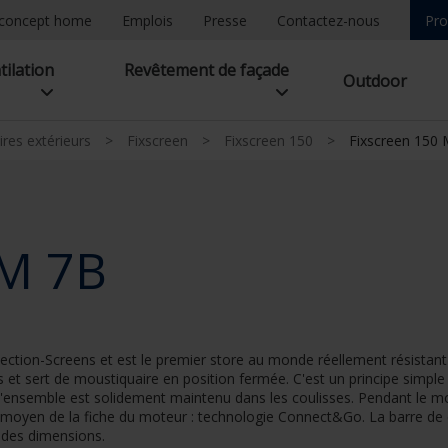
concept home
Emplois
Presse
Contactez-nous
Pro
tilation
Revêtement de façade
Outdoor
ires extérieurs
>
Fixscreen
>
Fixscreen 150
>
Fixscreen 150
 M 7B
tion-Screens et est le premier store au monde réellement résistant
ons et sert de moustiquaire en position fermée. C'est un principe simple
 l'ensemble est solidement maintenu dans les coulisses. Pendant le mo
au moyen de la fiche du moteur : technologie Connect&Go. La barre de
n des dimensions.