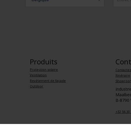
Produits
Cont
Protection solaire
Contacte
Ventilation
Itinéraire
Revêtement de façade
Showroo
Outdoor
Industr
Maalbee
B-8790
+32 56 30 