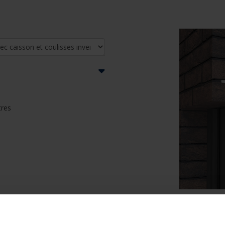
tres
u système