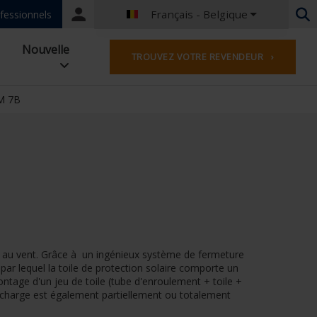
Français - Belgique
Portal
fessionnels
login
Néerlandais - Belgique
Nouvelle
TROUVEZ VOTRE REVENDEUR ›
Français - Belgique
Néerlandais - Pays-Bas
Allemand - Allemagne
 M 7B
Français - France
Worldwide
Anglais - Grande-Bretagne
Français - Luxembourg
Allemand - Autriche
Allemand - Suisse
Français - Suisse
Tchèque - République Tchèque
 au vent. Grâce à un ingénieux système de fermeture
Hongrois - Hongrie
 par lequel la toile de protection solaire comporte un
Italien - Italie
ntage d'un jeu de toile (tube d'enroulement + toile +
Polonais - Pologne
 charge est également partiellement ou totalement
Espagnol - l'Espagne