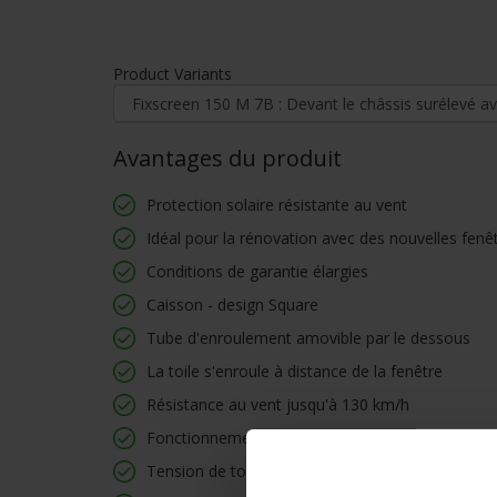
Product Variants
Avantages du produit
Protection solaire résistante au vent
Idéal pour la rénovation avec des nouvelles fenê
Conditions de garantie élargies
Caisson - design Square
Tube d'enroulement amovible par le dessous
La toile s'enroule à distance de la fenêtre
Résistance au vent jusqu'à 130 km/h
Fonctionnement souple, silencieux et durable d
Tension de toile révolutionnaire