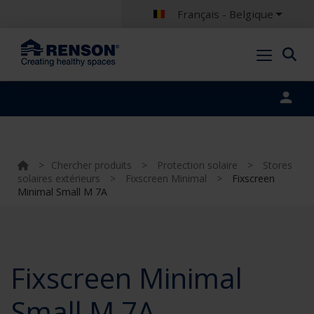
Français - Belgique
Portal login
>
Chercher produits
>
Protection solaire
>
Stores
solaires extérieurs
>
Fixscreen Minimal
>
Fixscreen
Minimal Small M 7A
Fixscreen Minimal
Small M 7A