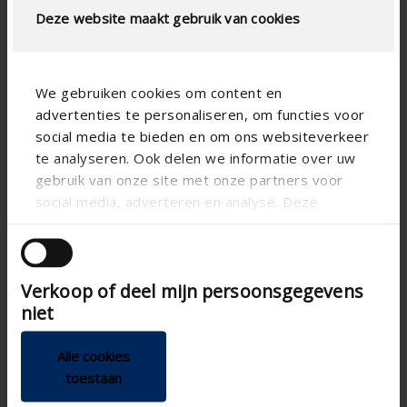
Deze website maakt gebruik van cookies
We gebruiken cookies om content en
advertenties te personaliseren, om functies voor
social media te bieden en om ons websiteverkeer
te analyseren. Ook delen we informatie over uw
gebruik van onze site met onze partners voor
social media, adverteren en analyse. Deze
partners kunnen deze gegevens combineren met
andere informatie die u aan ze heeft verstrekt of
die ze hebben verzameld op basis van uw gebruik
Verkoop of deel mijn persoonsgegevens
van hun services.
niet
Alle cookies
toestaan