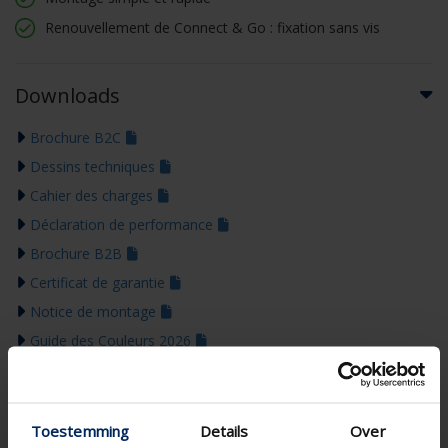
Renouvellement de Connect & Go : fixation sans vis
Downloads
Brochure B2C
Dessins techniques
Cahier des charges
Déclaration de performance
Brochure B2B
Certificat de garantie
Notice de montage
Guide des Couleurs 2026
Toestemming
Details
Over