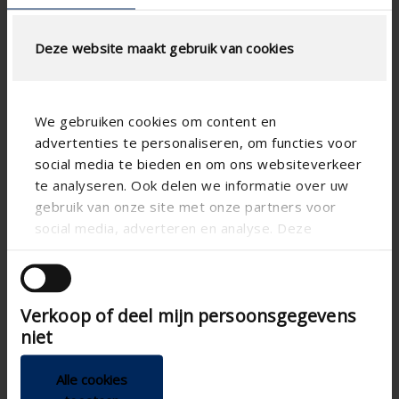
Deze website maakt gebruik van cookies
We gebruiken cookies om content en
advertenties te personaliseren, om functies voor
social media te bieden en om ons websiteverkeer
te analyseren. Ook delen we informatie over uw
gebruik van onze site met onze partners voor
social media, adverteren en analyse. Deze
partners kunnen deze gegevens combineren met
andere informatie die u aan ze heeft verstrekt of
die ze hebben verzameld op basis van uw gebruik
Verkoop of deel mijn persoonsgegevens
van hun services.
niet
Alle cookies