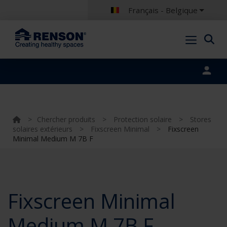
Français - Belgique
Portal login
>
Chercher produits
>
Protection solaire
>
Stores
solaires extérieurs
>
Fixscreen Minimal
>
Fixscreen
Minimal Medium M 7B F
Fixscreen Minimal
Medium M 7B F